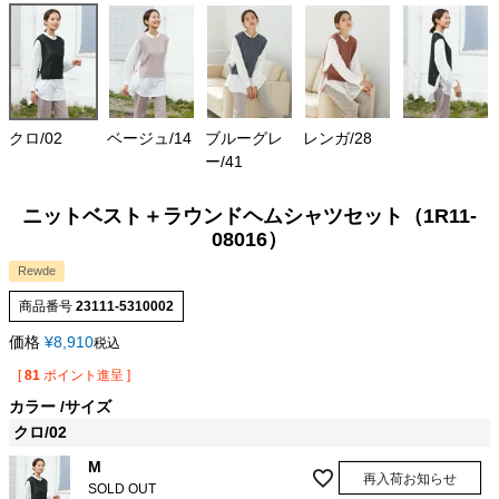
クロ/02
ベージュ/14
ブルーグレ
レンガ/28
ー/41
ニットベスト＋ラウンドヘムシャツセット（1R11-
08016）
Rewde
商品番号
23111-5310002
価格
¥
8,910
税込
[
81
ポイント進呈 ]
カラー
サイズ
クロ/02
M
再入荷お知らせ
SOLD OUT