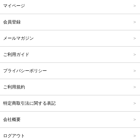
マイページ
アウター
Carina Outlet
L
4,001円～6,000円
会員登録
アクセサリー
FREE
6,001円～8,000円
メールマガジン
8,001円～10,000円
ご利用ガイド
10,001円～15,000円
プライバシーポリシー
15,001円～20,000円
ご利用規約
20,001円～25,000円
特定商取引法に関する表記
25,001円～
会社概要
ログアウト