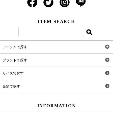
ITEM SEARCH
アイテムで探す
全アイテム
ブランドで探す
トップス
AT
サイズで探す
ワンピース
Rewde
SS
金額で探す
スカート
Carina Beauty
S
～2,000円
INFORMATION
パンツ
Carina Select
M
2,001円～4,000円