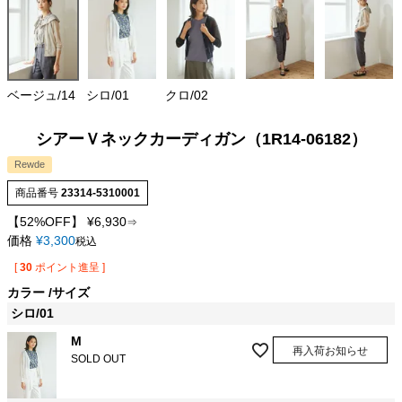
ベージュ/14
シロ/01
クロ/02
シアーＶネックカーディガン（1R14-06182）
Rewde
商品番号
23314-5310001
【52%OFF】
¥
6,930
⇒
価格
¥
3,300
税込
[
30
ポイント進呈 ]
カラー
サイズ
シロ/01
M
再入荷お知らせ
SOLD OUT