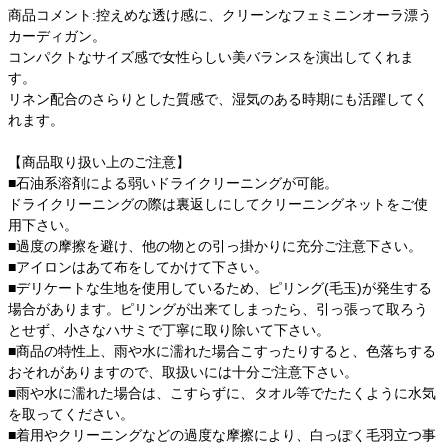
商品コメント:控えめな透け感に、クリーンなフェミニンオーラ漂う
カーディガン。
コンパクトなサイズ感で女性らしい美バランスを演出してくれま
す。
リネン配合のさらりとした質感で、湿気のある時期にも活躍してく
れます。
【商品取り扱い上のご注意】
■石油系溶剤による弱いドライクリーニングが可能。
ドライクリーニングの際は裏返しにしてクリーニングネットをご使
用下さい。
■過度の摩擦を避け、他の物との引っ掛かりに充分ご注意下さい。
■アイロンはあて布をしてかけて下さい。
■デリケートな生地を使用しているため、ピリング(毛玉)が発生する
場合があります。ピリングが出来てしまったら、引っ張って取ろう
とせず、小さなハサミで丁寧に取り除いて下さい。
■商品の特性上、雨や水に濡れた場合こすったりすると、色落ちする
おそれがありますので、取扱いには十分ご注意下さい。
■雨や水に濡れた場合は、こすらずに、タオル等でたたくように水気
を取ってください。
■着用やクリーニングなどの過度な摩擦により、白っぽく毛羽立つ事