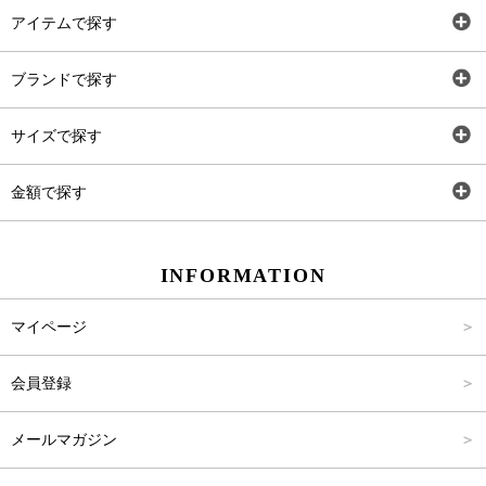
アイテムで探す
全アイテム
ブランドで探す
トップス
AT
サイズで探す
ワンピース
Rewde
SS
金額で探す
スカート
Carina Beauty
S
～2,000円
INFORMATION
パンツ
Carina Select
M
2,001円～4,000円
マイページ
アウター
Carina Outlet
L
4,001円～6,000円
会員登録
アクセサリー
FREE
6,001円～8,000円
メールマガジン
8,001円～10,000円