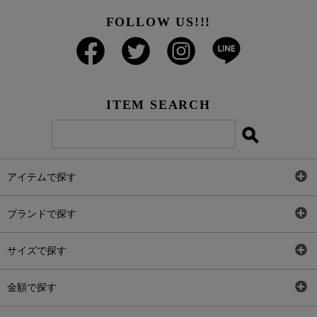
FOLLOW US!!!
ITEM SEARCH
アイテムで探す
全アイテム
ブランドで探す
トップス
AT
サイズで探す
ワンピース
Rewde
SS
金額で探す
スカート
Carina Beauty
S
～2,000円