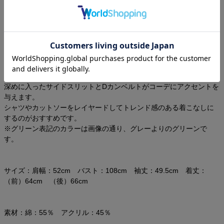
レビューを書く
商品コメント:ざっくりとした片畦編みのビッグシルエットニット。
深めに入ったサイドスリットとDカンベルトがコーデにアクセントを
与えます。
シャツやカットソーをレイヤードしてトレンド感のある着こなしに
するのがおすすめです。
※グリーン表記のカラーは画像の通り、グレーよりのグリーンで
す。
サイズ：肩幅：52cm バスト：108cm 袖丈：49.5cm 着丈：
（前）64cm （後）66cm
素材：綿：55％ アクリル：45％