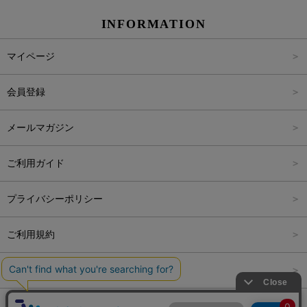
INFORMATION
パンツ
Carina Select
M
2,001円～4,000円
マイページ
アウター
Carina Outlet
L
4,001円～6,000円
会員登録
アクセサリー
FREE
6,001円～8,000円
メールマガジン
8,001円～10,000円
ご利用ガイド
10,001円～15,000円
プライバシーポリシー
15,001円～20,000円
ご利用規約
20,001円～25,000円
特定商取引法に関する表記
25,001円～
会社概要