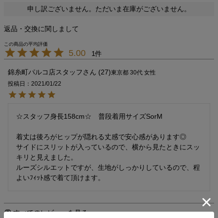
申し訳ございません。ただいま在庫がございません。
返品・交換に関しまして
5.00
1
錦糸町パルコ店スタッフ
27
東京都
30代
女性
投稿日
2021/01/22
☆スタッフ身長158cm☆　普段着用サイズSorM

着丈は後ろがヒップが隠れる丈感で安心感があります◎

サイドにスリットが入っているので、横から見たときにスッ
キリと見えました。

ルーズシルエットですが、生地がしっかりしているので、程
よいﾌｨｯﾄ感で着て頂けます。
すべてのレビューを見る