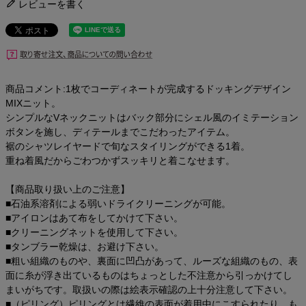
レビューを書く
商品コメント:1枚でコーディネートが完成するドッキングデザイン
MIXニット。
シンプルなVネックニットはバック部分にシェル風のイミテーション
ボタンを施し、ディテールまでこだわったアイテム。
裾のシャツレイヤードで旬なスタイリングができる1着。
重ね着風だからごわつかずスッキリと着こなせます。
【商品取り扱い上のご注意】
■石油系溶剤による弱いドライクリーニングが可能。
■アイロンはあて布をしてかけて下さい。
■クリーニングネットを使用して下さい。
■タンブラー乾燥は、お避け下さい。
■粗い組織のものや、裏面に凹凸があって、ルーズな組織のもの、表
面に糸が浮き出ているものはちょっとした不注意から引っかけてし
まいがちです。取扱いの際は絵表示確認の上十分注意して下さい。
■（ピリング）ピリングとは繊維の表面が着用中にこすられたり、も