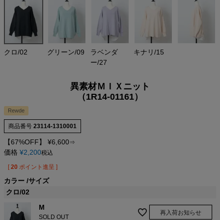
クロ/02
グリーン/09
ラベンダ
キナリ/15
ー/27
異素材ＭＩＸニット
（1R14-01161）
Rewde
商品番号
23114-1310001
【67%OFF】
¥
6,600
⇒
価格
¥
2,200
税込
[
20
ポイント進呈 ]
カラー
サイズ
クロ/02
M
再入荷お知らせ
SOLD OUT