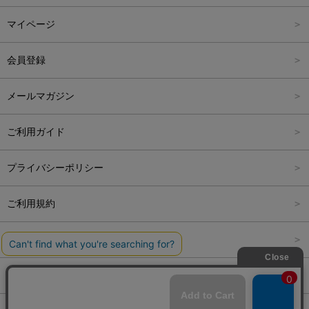
パンツ
Carina Select
M
2,001円～4,000円
マイページ
アウター
Carina Outlet
L
4,001円～6,000円
会員登録
アクセサリー
FREE
6,001円～8,000円
メールマガジン
8,001円～10,000円
ご利用ガイド
10,001円～15,000円
プライバシーポリシー
15,001円～20,000円
ご利用規約
20,001円～25,000円
特定商取引法に関する表記
25,001円～
会社概要