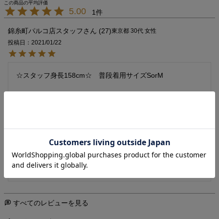
5.00
1
錦糸町パルコ店スタッフ
27
東京都
30代
女性
投稿日
2021/01/22
☆スタッフ身長158cm☆　普段着用サイズSorM

着丈は前側が足の付け根した5cmほどで、後ろがヒップの下
程まで長さがあります◎

全体的に着丈も長めなので、腰周りも気になりにくく安心感
がありました。

後ろ側がシャツとレイヤードデザインなので、トレンド感も
あり一枚でオシャレに着て頂けます。

また肩回りもドロップショルダーでゆったりしているので、
インナーの上に着ましたがスッキリと着れました☆
すべてのレビューを見る