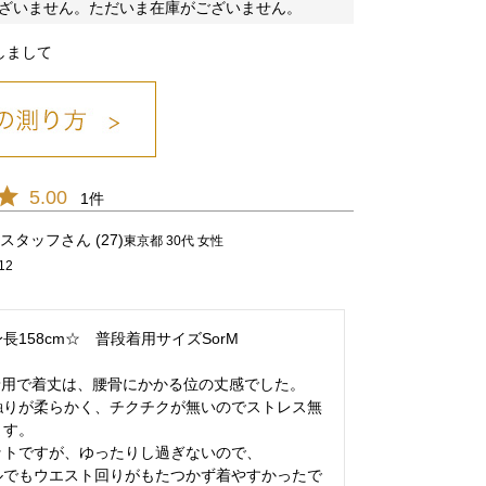
ざいません。ただいま在庫がございません。
しまして
シロ/01
5.00
1
スタッフ
27
東京都
30代
女性
12
長158cm☆　普段着用サイズSorM

用で着丈は、腰骨にかかる位の丈感でした。

触りが柔らかく、チクチクが無いのでストレス無
す。

トですが、ゆったりし過ぎないので、

ルでもウエスト回りがもたつかず着やすかったで