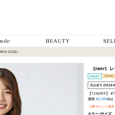
4-12162）
レ
【2WAY】
Rewde
商品番号
23114-
【71%OFF】
¥
7
価格
¥
2,200
税込
[
20
ポイント進呈 
カラー
サイズ