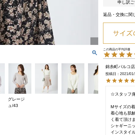
申し訳ご
返品・交換に関
錦糸町パルコ店
投稿日
2021/01/
☆スタッフ身
グレージ
ュ/43
Mサイズの着
着心地も肌
く着て頂けま
シャギーニッ
インスタイ