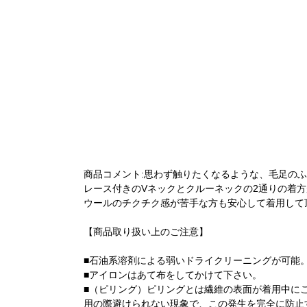
商品コメント:思わず触りたくなるような、毛足の
レース付きのVネックとクルーネックの2通りの着方
ウールのチクチク感が苦手な方も安心して着用して
【商品取り扱い上のご注意】
■石油系溶剤による弱いドライクリーニングが可能
■アイロンはあて布をしてかけて下さい。
■（ピリング）ピリングとは繊維の表面が着用中に
用の際避けられない現象で、この発生を完全に防止