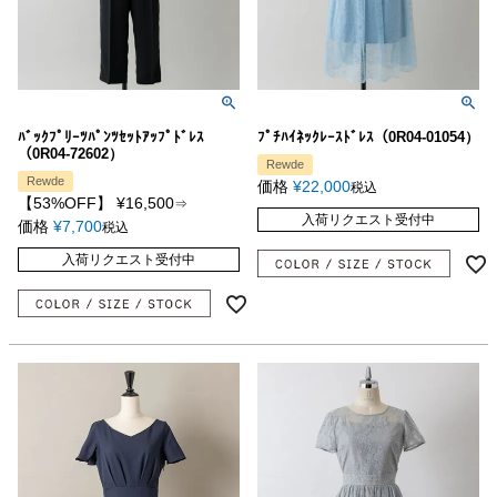
ﾊﾞｯｸﾌﾟﾘｰﾂﾊﾟﾝﾂｾｯﾄｱｯﾌﾟﾄﾞﾚｽ
ﾌﾟﾁﾊｲﾈｯｸﾚｰｽﾄﾞﾚｽ（0R04-01054）
（0R04-72602）
Rewde
Rewde
価格
¥
22,000
税込
【53%OFF】
¥
16,500
⇒
入荷リクエスト受付中
価格
¥
7,700
税込
入荷リクエスト受付中