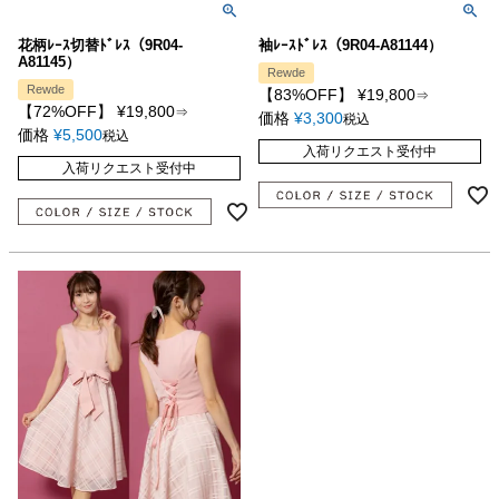
花柄ﾚｰｽ切替ﾄﾞﾚｽ（9R04-
袖ﾚｰｽﾄﾞﾚｽ（9R04-A81144）
A81145）
Rewde
Rewde
【83%OFF】
¥
19,800
⇒
【72%OFF】
¥
19,800
⇒
価格
¥
3,300
税込
価格
¥
5,500
税込
入荷リクエスト受付中
入荷リクエスト受付中