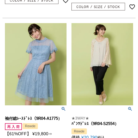
袖付総ﾚｰｽﾄﾞﾚｽ（9R04-A1775）
★3WAY★
ﾊﾟﾝﾂﾄﾞﾚｽ（9R04-S2554）
Rewde
Rewde
【61%OFF】
¥
19,800
⇒
価格
¥
20,790
税込