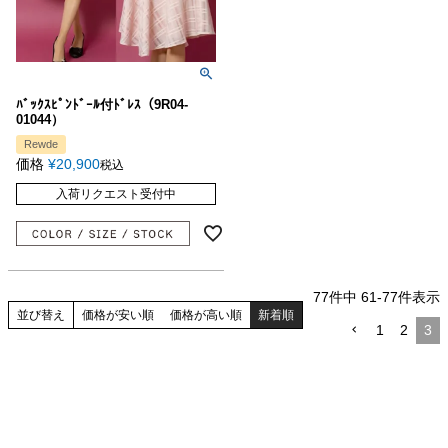
ﾊﾞｯｸｽﾋﾟﾝﾄﾞｰﾙ付ﾄﾞﾚｽ（9R04-
01044）
Rewde
価格
¥
20,900
税込
入荷リクエスト受付中
77
件中
61
-
77
件表示
並び替え
価格が安い順
価格が高い順
新着順
1
2
3