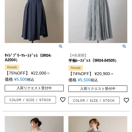
ｻｲﾄﾞﾌﾟﾘｰﾂﾚｰｽﾄﾞﾚｽ（0R04-
【4色展開】
A2004）
半袖ﾚｰｽﾄﾞﾚｽ（9R04-84509）
Rewde
Rewde
【75%OFF】
¥
22,000
⇒
【74%OFF】
¥
20,900
⇒
価格
¥
5,500
税込
価格
¥
5,500
税込
入荷リクエスト受付中
入荷リクエスト受付中