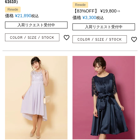
61610）
Rewde
Rewde
【83%OFF】
¥
19,800
⇒
価格
¥
21,890
税込
価格
¥
3,300
税込
入荷リクエスト受付中
入荷リクエスト受付中