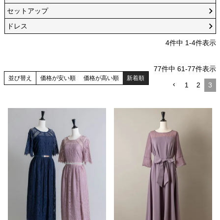
セットアップ
ドレス
4
件中
1
-
4
件表示
77
件中
61
-
77
件表示
並び替え
価格が安い順
価格が高い順
新着順
1
2
3