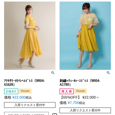
ｱｸｾｻﾘｰ付ｲﾚﾍﾑﾄﾞﾚｽ（9R04-
刺繍×ﾁｭｰﾙﾚｰｽﾄﾞﾚｽ（9R04-
61628）
A1780）
Rewde
Rewde
価格
¥
22,000
【65%OFF】
¥
22,000
税込
⇒
価格
¥
7,700
税込
入荷リクエスト受付中
入荷リクエスト受付中