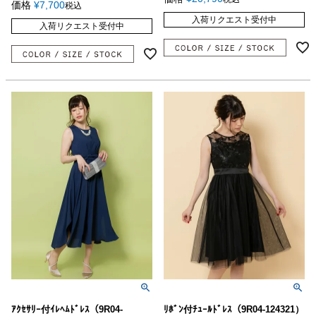
価格
¥
7,700
税込
入荷リクエスト受付中
入荷リクエスト受付中
ｱｸｾｻﾘｰ付ｲﾚﾍﾑﾄﾞﾚｽ（9R04-
ﾘﾎﾞﾝ付ﾁｭｰﾙﾄﾞﾚｽ（9R04-124321）