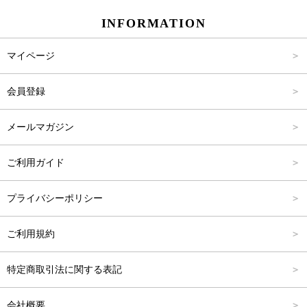
INFORMATION
パンツ
Carina Select
M
2,001円～4,000円
マイページ
アウター
Carina Outlet
L
4,001円～6,000円
会員登録
アクセサリー
FREE
6,001円～8,000円
メールマガジン
8,001円～10,000円
ご利用ガイド
10,001円～15,000円
プライバシーポリシー
15,001円～20,000円
ご利用規約
20,001円～25,000円
特定商取引法に関する表記
25,001円～
会社概要