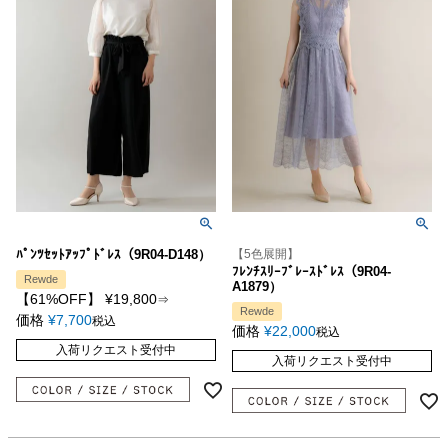
ﾊﾟﾝﾂｾｯﾄｱｯﾌﾟﾄﾞﾚｽ（9R04-D148）
【5色展開】
ﾌﾚﾝﾁｽﾘｰﾌﾞﾚｰｽﾄﾞﾚｽ（9R04-
Rewde
A1879）
【61%OFF】
¥
19,800
⇒
Rewde
価格
¥
7,700
税込
価格
¥
22,000
税込
入荷リクエスト受付中
入荷リクエスト受付中