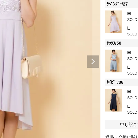
ﾗﾍﾞﾝﾀﾞｰ/27
M
SOLD
L
SOLD
ｻｯｸｽ/50
M
SOLD
L
SOLD
ﾈｲﾋﾞｰ/36
M
SOLD
L
SOLD
申し訳ご
返品・交換に関