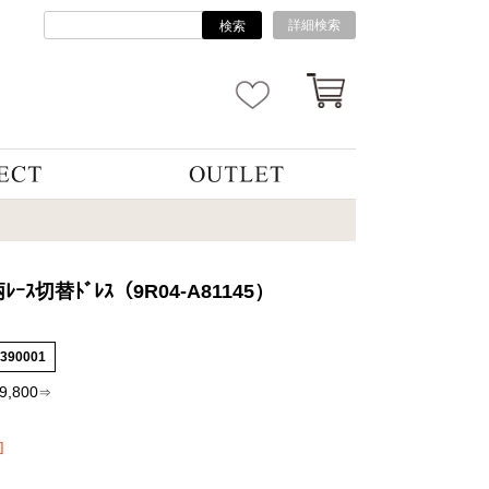
詳細検索
検索
ﾚｰｽ切替ﾄﾞﾚｽ（9R04-A81145）
4390001
9,800
⇒
]