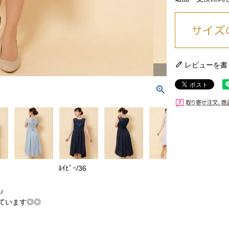
レビューを書
ﾈｲﾋﾞｰ/36
♪
ています◎◎