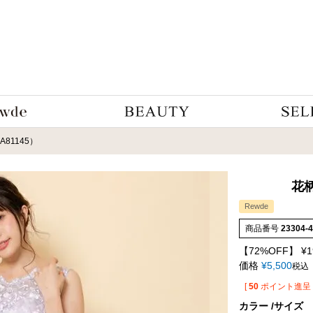
A81145）
花柄
Rewde
商品番号
23304-
【72%OFF】
¥
1
価格
¥
5,500
税込
[
50
ポイント進呈 
カラー
サイズ