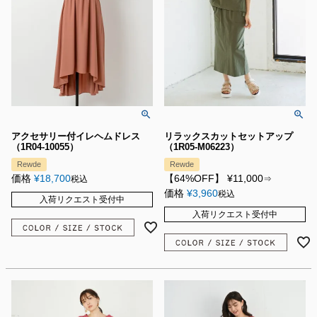
アクセサリー付イレヘムドレス
リラックスカットセットアップ
（1R04-10055）
（1R05-M06223）
Rewde
Rewde
価格
¥
18,700
【64%OFF】
¥
11,000
税込
⇒
価格
¥
3,960
税込
入荷リクエスト受付中
入荷リクエスト受付中