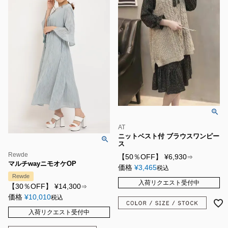
AT
ニットベスト付 ブラウスワンピー
ス
Rewde
【50％OFF】
¥
6,930
⇒
マルチwayニモオケOP
価格
¥
3,465
税込
Rewde
入荷リクエスト受付中
【30％OFF】
¥
14,300
⇒
価格
¥
10,010
税込
入荷リクエスト受付中