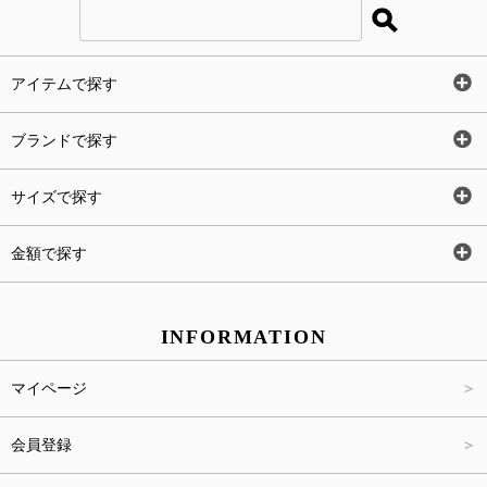
アイテムで探す
全アイテム
ブランドで探す
トップス
AT
サイズで探す
ワンピース
Rewde
SS
金額で探す
スカート
Carina Beauty
S
～2,000円
INFORMATION
パンツ
Carina Select
M
2,001円～4,000円
マイページ
アウター
Carina Outlet
L
4,001円～6,000円
会員登録
アクセサリー
FREE
6,001円～8,000円