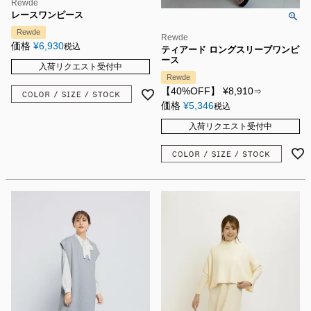
Rewde
レースワンピース
Rewde
Rewde
価格
¥
6,930
税込
ティアード ロングスリーブワンピ
ース
入荷リクエスト受付中
Rewde
【40%OFF】
¥
8,910
⇒
価格
¥
5,346
税込
入荷リクエスト受付中