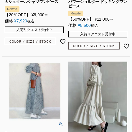
カシュクールシャツワンピース
パワーショルダー ドッキングワン
ピース
Rewde
Rewde
【20％OFF】
¥
9,900
⇒
【50%OFF】
¥
11,000
⇒
価格
¥
7,920
税込
価格
¥
5,500
税込
入荷リクエスト受付中
入荷リクエスト受付中