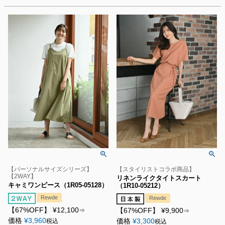
【パーソナルサイズシリーズ】
【スタイリストコラボ商品】
【2WAY】
リネンライクタイトスカート
キャミワンピース（1R05-05128）
（1R10-05212）
Rewde
Rewde
【67%OFF】
¥
12,100
【67%OFF】
¥
9,900
⇒
⇒
価格
¥
3,960
価格
¥
3,300
税込
税込