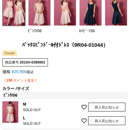
ﾋﾟﾝｸ/06
ﾈｲﾋﾞｰ/36
ﾊﾞｯｸｽﾋﾟﾝﾄﾞｰﾙ付ﾄﾞﾚｽ（9R04-01044）
Rewde
商品番号
20104-4390001
価格
¥
20,900
税込
[
190
ポイント進呈 ]
カラー
サイズ
ﾋﾟﾝｸ/06
M
再入荷お知らせ
SOLD OUT
L
再入荷お知らせ
SOLD OUT