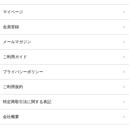
パンツ
Carina Select
M
2,001円～4,000円
マイページ
アウター
Carina Outlet
L
4,001円～6,000円
会員登録
アクセサリー
FREE
6,001円～8,000円
メールマガジン
8,001円～10,000円
ご利用ガイド
10,001円～15,000円
プライバシーポリシー
15,001円～20,000円
ご利用規約
20,001円～25,000円
特定商取引法に関する表記
25,001円～
会社概要