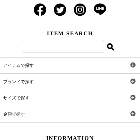
ITEM SEARCH
アイテムで探す
全アイテム
ブランドで探す
トップス
AT
サイズで探す
ワンピース
Rewde
SS
金額で探す
スカート
Carina Beauty
S
～2,000円
INFORMATION