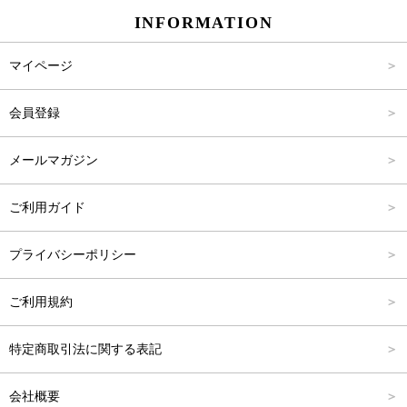
INFORMATION
パンツ
Carina Select
M
2,001円～4,000円
マイページ
アウター
Carina Outlet
L
4,001円～6,000円
会員登録
アクセサリー
FREE
6,001円～8,000円
メールマガジン
8,001円～10,000円
ご利用ガイド
10,001円～15,000円
プライバシーポリシー
15,001円～20,000円
ご利用規約
20,001円～25,000円
特定商取引法に関する表記
25,001円～
会社概要