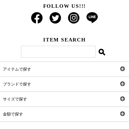
FOLLOW US!!!
ITEM SEARCH
アイテムで探す
全アイテム
ブランドで探す
トップス
AT
サイズで探す
ワンピース
Rewde
SS
金額で探す
スカート
Carina Beauty
S
～2,000円