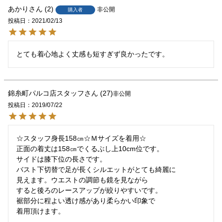
あかり
2
非公開
購入者
投稿日
2021/02/13
とても着心地よく丈感も短すぎず良かったです。
錦糸町パルコ店スタッフ
27
非公開
投稿日
2019/07/22
☆スタッフ身長158㎝☆Ｍサイズを着用☆

正面の着丈は158㎝でくるぶし上10cm位です。

サイドは膝下位の長さです。

バスト下切替で足が長くシルエットがとても綺麗に

見えます。ウエストの調節も鏡を見ながら

すると後ろのレースアップが絞りやすいです。

裾部分に程よい透け感があり柔らかい印象で

着用頂けます。