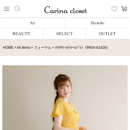
HOME
All Items
フォーマル
ｱｸｾｻﾘｰ付ｲﾚﾍﾑﾄﾞﾚｽ（9R04-61628）