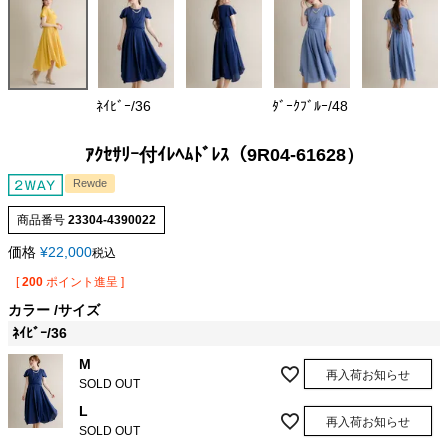
ﾈｲﾋﾞｰ/36
ﾀﾞｰｸﾌﾞﾙｰ/48
ｱｸｾｻﾘｰ付ｲﾚﾍﾑﾄﾞﾚｽ（9R04-61628）
Rewde
商品番号
23304-4390022
価格
¥
22,000
税込
[
200
ポイント進呈 ]
カラー
サイズ
ﾈｲﾋﾞｰ/36
M
再入荷お知らせ
SOLD OUT
L
再入荷お知らせ
SOLD OUT