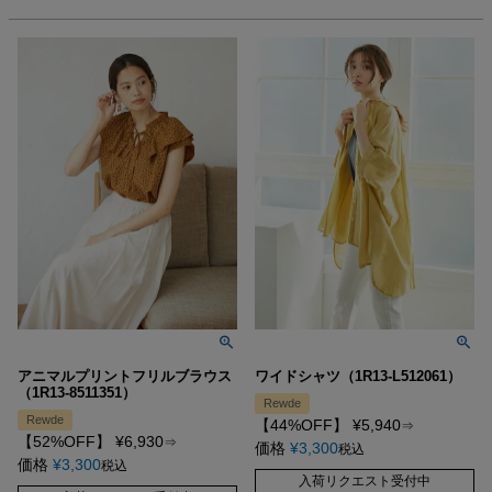
アニマルプリントフリルブラウス
ワイドシャツ（1R13-L512061）
（1R13-8511351）
Rewde
Rewde
【44%OFF】
¥
5,940
⇒
【52%OFF】
¥
6,930
⇒
価格
¥
3,300
税込
価格
¥
3,300
税込
入荷リクエスト受付中