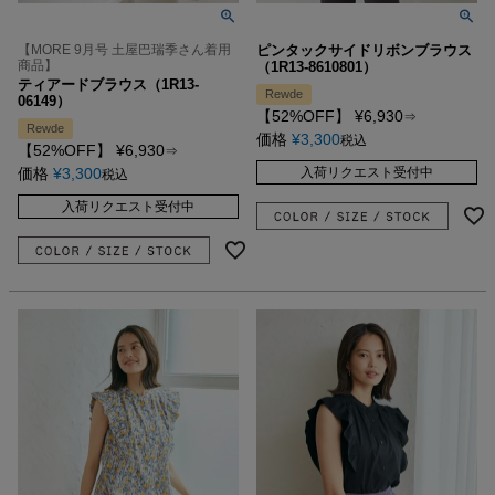
【MORE 9月号 土屋巴瑞季さん着用
ピンタックサイドリボンブラウス
商品】
（1R13-8610801）
ティアードブラウス（1R13-
Rewde
06149）
【52%OFF】
¥
6,930
⇒
Rewde
価格
¥
3,300
税込
【52%OFF】
¥
6,930
⇒
価格
¥
3,300
入荷リクエスト受付中
税込
入荷リクエスト受付中