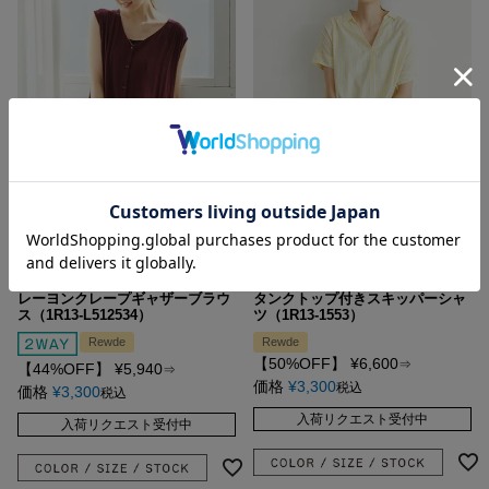
【再生繊維使用】【2WAY】
【再生繊維使用】
レーヨンクレープギャザーブラウ
タンクトップ付きスキッパーシャ
ス（1R13-L512534）
ツ（1R13-1553）
Rewde
Rewde
【50%OFF】
¥
6,600
⇒
【44%OFF】
¥
5,940
⇒
価格
¥
3,300
税込
価格
¥
3,300
税込
入荷リクエスト受付中
入荷リクエスト受付中