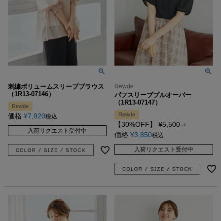
刺繍ボリュームスリーブブラウス
Rewde
（1R13-07146）
パフスリーブプルオーバー
（1R13-07147）
Rewde
Rewde
価格
¥
7,920
税込
【30%OFF】
¥
5,500
⇒
入荷リクエスト受付中
価格
¥
3,850
税込
入荷リクエスト受付中