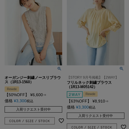
オーガンジー刺繍ノースリブラウ
【STORY 9月号掲載】【2WAY】
ス（1R13-1560）
フリルネック刺繍ブラウス
（1R13-M05142）
Rewde
Rewde
【50%OFF】
¥
6,600
⇒
価格
¥
3,300
【63%OFF】
¥
8,910
税込
⇒
価格
¥
3,300
税込
入荷リクエスト受付中
入荷リクエスト受付中