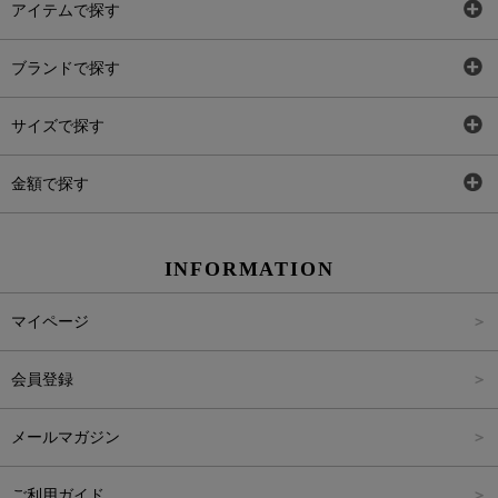
アイテムで探す
全アイテム
ブランドで探す
トップス
AT
サイズで探す
ワンピース
Rewde
SS
金額で探す
スカート
Carina Beauty
S
～2,000円
INFORMATION
パンツ
Carina Select
M
2,001円～4,000円
マイページ
アウター
Carina Outlet
L
4,001円～6,000円
会員登録
アクセサリー
FREE
6,001円～8,000円
メールマガジン
8,001円～10,000円
ご利用ガイド