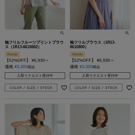
袖フリルフルーツプリントブラウ
袖フリルブラウス（1R13-
ス（1R13-8610802）
8610800）
Rewde
Rewde
【52%OFF】
¥
6,930
【52%OFF】
¥
6,930
⇒
⇒
価格
¥
3,300
価格
¥
3,300
税込
税込
入荷リクエスト受付中
入荷リクエスト受付中