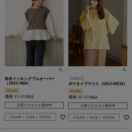
布帛ドッキングプルオーバー
【3WAY】
（1R15-7060）
ボウタイブラウス（1R13-09233）
Rewde
Rewde
価格
¥
5,500
税込
価格
¥
6,930
税込
入荷リクエスト受付中
入荷リクエスト受付中