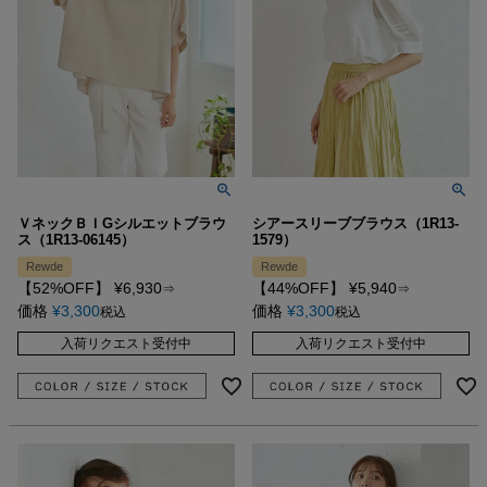
ＶネックＢＩGシルエットブラウ
シアースリーブブラウス（1R13-
ス（1R13-06145）
1579）
Rewde
Rewde
【52%OFF】
¥
6,930
【44%OFF】
¥
5,940
⇒
⇒
価格
¥
3,300
価格
¥
3,300
税込
税込
入荷リクエスト受付中
入荷リクエスト受付中