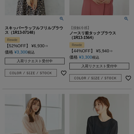
スキッパーラッフルフリルブラウ
【接触冷感】
ス（1R13-07148）
ノースリ前タックブラウス
（1R13-1564）
Rewde
Rewde
【52%OFF】
¥
6,930
⇒
【44%OFF】
¥
5,940
⇒
価格
¥
3,300
税込
価格
¥
3,300
税込
入荷リクエスト受付中
入荷リクエスト受付中