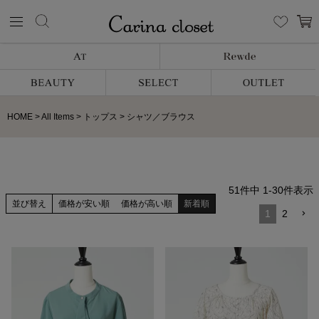
HOME
All Items
トップス
シャツ／ブラウス
51
件中
1
-
30
件表示
並び替え
価格が安い順
価格が高い順
新着順
1
2