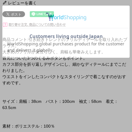
レビューを書く
商品コメント:引き続きトレンドのフリルディテールを取り入れたブ
ラウス。
大きめのフリルが女性らしく、肩幅も華奢みえします。
首元についた3つのくるみボタンもポイント。
カフス部分を折り返しデザインにし、細かなディテールにまでこだ
わりました。
ウエストをインしたコンパクトなスタイリングで着こなすのがおす
すめです。
サイズ：肩幅：38cm バスト：100cm 袖丈：58cm 着丈：
63.5cm
素材：ポリエステル：100％