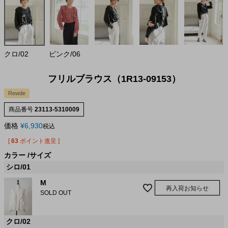
クロ/02
ピンク/06
フリルブラウス（1R13-09153）
Rewde
商品番号
23113-5310009
価格
¥
6,930
税込
[
63
ポイント進呈 ]
カラー
サイズ
シロ/01
M
再入荷お知らせ
SOLD OUT
クロ/02