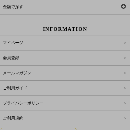
ワンピース
Rewde
SS
金額で探す
スカート
Carina Beauty
S
～2,000円
INFORMATION
パンツ
Carina Select
M
2,001円～4,000円
マイページ
アウター
Carina Outlet
L
4,001円～6,000円
会員登録
アクセサリー
FREE
6,001円～8,000円
メールマガジン
8,001円～10,000円
ご利用ガイド
10,001円～15,000円
プライバシーポリシー
15,001円～20,000円
ご利用規約
20,001円～25,000円