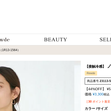
R13-1564）
ノ
【接触冷感】
Rewde
商品番号
23113-
【44%OFF】
¥
5
価格
¥
3,300
税込
[
30
ポイント進呈 
カラー
サイズ