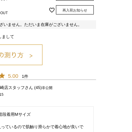
再入荷お知らせ
 OUT
ざいません。ただいま在庫がございません。
しまして
カーキ/25
5.00
1
崎店スタッフ
45
非公開
15
ベージュ/14
カーキ/25
モカ/31
 普段着用Mサイズ

入っているので肌触り滑らかで着心地が良いで