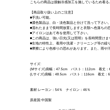
こちらの商品は接触冷感加工を施しているため着る
【商品取り扱い上のご注意】
■手洗い可能。
■濃色製品は、白・淡色製品と分けて洗って下さい
■濡れたままで長時間放置しますと衣類へ色落ちの
■アイロンはあて布を使用して下さい。
■この商品は、強い日光(又は照明）を長時間受け
■生地の特性上、着用や洗濯・クリーニング等の繰
■摩擦により色移りの恐れがあります。また、雨や
サイズ:
(Mサイズ)肩幅：47.5cm バスト：112cm 着丈：6
(Lサイズ)肩幅：48.5cm バスト：116cm 着丈：6
素材:レーヨン：54％ ナイロン：46％
原産国:中国製