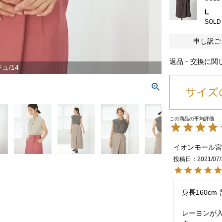
L
SOLD
申し訳ご
返品・交換に関
ュ/14
イオンモール宮
投稿日
2021/07/
クロ/02
身長160cm
レーヨンが