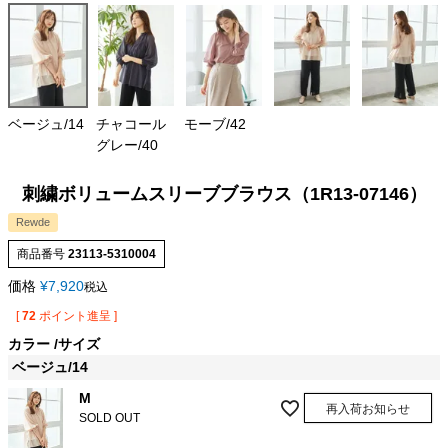
ベージュ/14
チャコール
モーブ/42
グレー/40
刺繍ボリュームスリーブブラウス（1R13-07146）
Rewde
商品番号
23113-5310004
価格
¥
7,920
税込
[
72
ポイント進呈 ]
カラー
サイズ
ベージュ/14
M
再入荷お知らせ
SOLD OUT