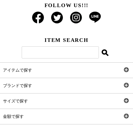
FOLLOW US!!!
ITEM SEARCH
アイテムで探す
全アイテム
ブランドで探す
トップス
AT
サイズで探す
ワンピース
Rewde
SS
金額で探す
スカート
Carina Beauty
S
～2,000円