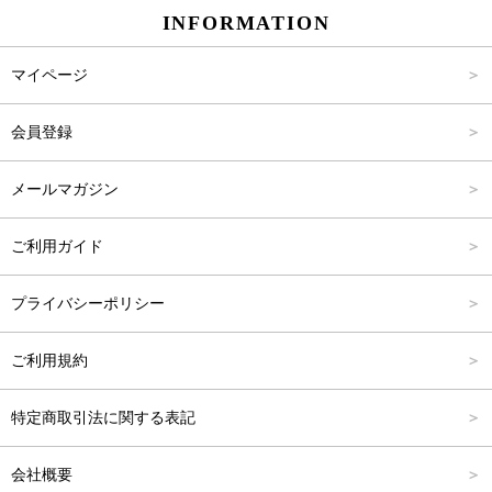
INFORMATION
パンツ
Carina Select
M
2,001円～4,000円
マイページ
アウター
Carina Outlet
L
4,001円～6,000円
会員登録
アクセサリー
FREE
6,001円～8,000円
メールマガジン
8,001円～10,000円
ご利用ガイド
10,001円～15,000円
プライバシーポリシー
15,001円～20,000円
ご利用規約
20,001円～25,000円
特定商取引法に関する表記
25,001円～
会社概要