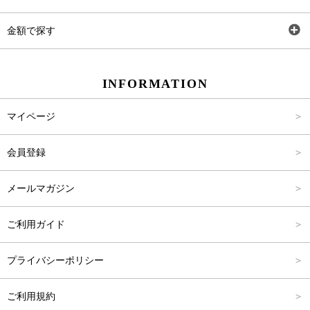
ワンピース
Rewde
SS
金額で探す
スカート
Carina Beauty
S
～2,000円
INFORMATION
パンツ
Carina Select
M
2,001円～4,000円
マイページ
アウター
Carina Outlet
L
4,001円～6,000円
会員登録
アクセサリー
FREE
6,001円～8,000円
メールマガジン
8,001円～10,000円
ご利用ガイド
10,001円～15,000円
プライバシーポリシー
15,001円～20,000円
ご利用規約
20,001円～25,000円