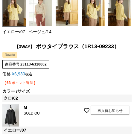
イエロー/07
ベージュ/14
ボウタイブラウス（1R13-09233）
【3WAY】
Rewde
商品番号
23113-6310002
価格
¥
6,930
税込
[
63
ポイント進呈 ]
カラー
サイズ
クロ/02
M
再入荷お知らせ
SOLD OUT
イエロー/07