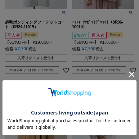
起毛ボンディングフーデットコー
ｴｺﾌｧｰ付ﾋﾞｯﾄｼﾞｬｺｯﾄ（0R06-
ト（0R24-11019）
10014）
Rewde
Rewde
【61%OFF】
¥
19,800
【56%OFF】
¥
17,600
⇒
⇒
価格
¥
7,700
価格
¥
7,700
税込
税込
入荷リクエスト受付中
入荷リクエスト受付中