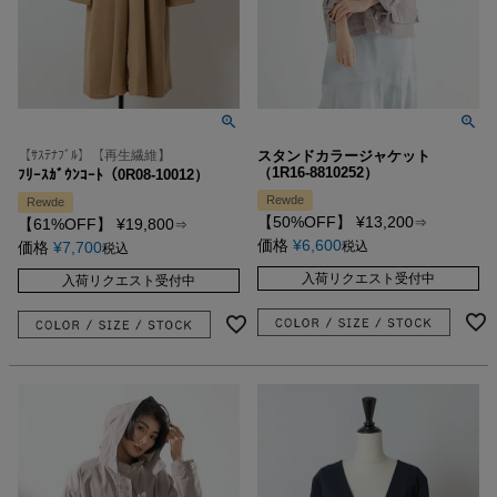
【ｻｽﾃﾅﾌﾞﾙ】【再生繊維】
スタンドカラージャケット
（1R16-8810252）
ﾌﾘｰｽｶﾞｳﾝｺｰﾄ（0R08-10012）
Rewde
Rewde
【50%OFF】
¥
13,200
【61%OFF】
¥
19,800
⇒
⇒
価格
¥
6,600
価格
¥
7,700
税込
税込
入荷リクエスト受付中
入荷リクエスト受付中