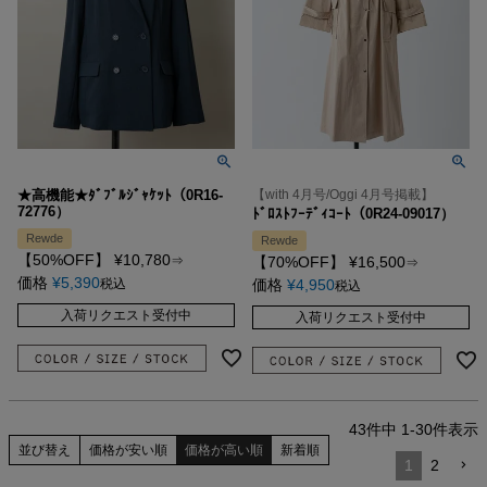
★高機能★ﾀﾞﾌﾞﾙｼﾞｬｹｯﾄ（0R16-
【with 4月号/Oggi 4月号掲載】
72776）
ﾄﾞﾛｽﾄﾌｰﾃﾞｨｺｰﾄ（0R24-09017）
Rewde
Rewde
【50%OFF】
¥
10,780
⇒
【70%OFF】
¥
16,500
⇒
価格
¥
5,390
税込
価格
¥
4,950
税込
入荷リクエスト受付中
入荷リクエスト受付中
43
件中
1
-
30
件表示
並び替え
価格が安い順
価格が高い順
新着順
1
2