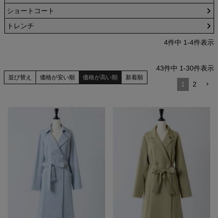
ショートコート
トレンチ
4
件中
1
-
4
件表示
43
件中
1
-
30
件表示
並び替え
価格が安い順
価格が高い順
新着順
1
2