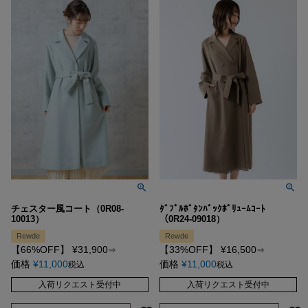
チェスター風コート（0R08-
ﾀﾞﾌﾞﾙﾎﾞﾀﾝﾊﾞｯｸﾎﾞﾘｭｰﾑｺｰﾄ
10013）
（0R24-09018）
Rewde
Rewde
【66%OFF】
¥
31,900
【33%OFF】
¥
16,500
⇒
⇒
価格
¥
11,000
価格
¥
11,000
税込
税込
入荷リクエスト受付中
入荷リクエスト受付中