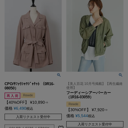
CPO/ｻﾌｧﾘｼｬﾂｼﾞｬｹｯﾄ （0R16-
【美人百花 10月号掲載】【再生繊維
使用】
08050）
フーディーシアーパーカー
Rewde
（1R16-03059）
【40%OFF】
¥
10,890
⇒
Rewde
価格
¥
6,490
税込
【30%OFF】
¥
7,920
⇒
価格
¥
5,544
税込
入荷リクエスト受付中
入荷リクエスト受付中