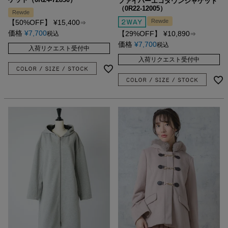
ファイバーエコダウンジャケット
（0R22-12005）
Rewde
Rewde
【50%OFF】
¥
15,400
⇒
価格
¥
7,700
【29%OFF】
¥
10,890
税込
⇒
価格
¥
7,700
税込
入荷リクエスト受付中
入荷リクエスト受付中