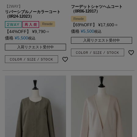
【2WAY】
フーデットシャツヘムコート
（0R06-12017）
リバーシブルノーカラーコート
（0R24-12023）
Rewde
Rewde
【69%OFF】
¥
17,600
⇒
価格
¥
5,500
【44%OFF】
¥
9,790
税込
⇒
価格
¥
5,500
税込
入荷リクエスト受付中
入荷リクエスト受付中