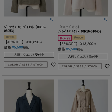
ﾍﾞｰｼｯｸﾉｰｶﾗｰｼﾞｬｹｯﾄ（0R16-
【ｾｯﾄｱｯﾌﾟ対応】
08053）
ﾉｰﾗﾍﾟﾙｼﾞｬｹｯﾄ（0R16-01045）
Rewde
Rewde
【49%OFF】
¥
10,890
⇒
【58%OFF】
¥
13,200
⇒
価格
¥
5,500
税込
価格
¥
5,500
税込
入荷リクエスト受付中
入荷リクエスト受付中