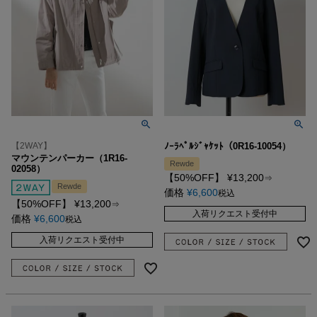
【2WAY】
ﾉｰﾗﾍﾟﾙｼﾞｬｹｯﾄ（0R16-10054）
マウンテンパーカー（1R16-
Rewde
02058）
【50%OFF】
¥
13,200
⇒
Rewde
価格
¥
6,600
税込
【50%OFF】
¥
13,200
⇒
入荷リクエスト受付中
価格
¥
6,600
税込
入荷リクエスト受付中