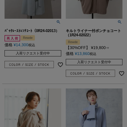
ﾊﾞｯｸﾚｰｽﾄﾚﾝﾁｺｰﾄ（0R24-02013）
キルトライナー付ポンチョコート
（1R24-02022）
Rewde
Rewde
価格
¥
14,300
税込
【30%OFF】
¥
19,800
⇒
入荷リクエスト受付中
価格
¥
13,860
税込
入荷リクエスト受付中