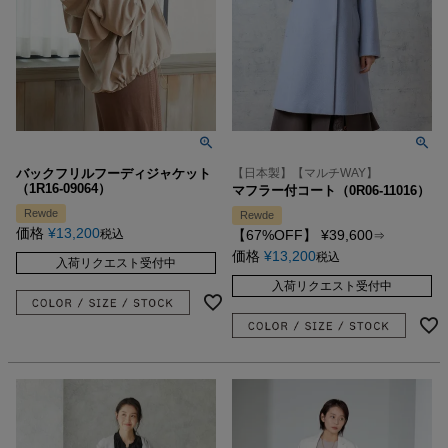
バックフリルフーディジャケット
【日本製】【マルチWAY】
（1R16-09064）
マフラー付コート（0R06-11016）
Rewde
Rewde
価格
¥
13,200
税込
【67%OFF】
¥
39,600
⇒
価格
¥
13,200
税込
入荷リクエスト受付中
入荷リクエスト受付中