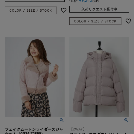
価格
¥
9,240
税込
入荷リクエスト受付中
フェイクムートンライダースジャ
【2WAY】
ケット（0R24-72850）