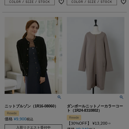
ニットブルゾン（1R16-08060）
ダンボールニットノーカラーコー
ト（1R24-8310802）
Rewde
Rewde
価格
¥
9,900
税込
【30%OFF】
¥
13,200
⇒
入荷リクエスト受付中