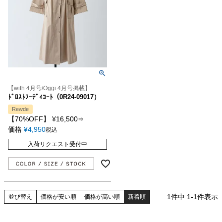
【with 4月号/Oggi 4月号掲載】
ﾄﾞﾛｽﾄﾌｰﾃﾞｨｺｰﾄ（0R24-09017）
Rewde
【70%OFF】
¥
16,500
⇒
価格
¥
4,950
税込
入荷リクエスト受付中
1
件中
1
-
1
件表示
並び替え
価格が安い順
価格が高い順
新着順