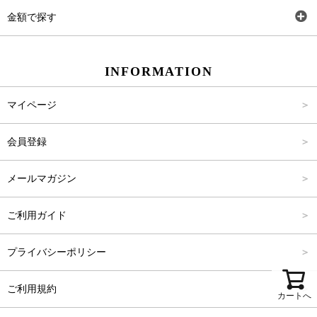
ワンピース
Rewde
SS
金額で探す
スカート
Carina Beauty
S
～2,000円
INFORMATION
パンツ
Carina Select
M
2,001円～4,000円
マイページ
アウター
Carina Outlet
L
4,001円～6,000円
会員登録
アクセサリー
FREE
6,001円～8,000円
メールマガジン
8,001円～10,000円
ご利用ガイド
10,001円～15,000円
プライバシーポリシー
15,001円～20,000円
ご利用規約
カートへ
20,001円～25,000円