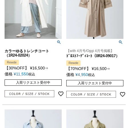
カラーゆるトレンチコート
【with 4月号/Oggi 4月号掲載】
（1R24-02024）
ﾄﾞﾛｽﾄﾌｰﾃﾞｨｺｰﾄ（0R24-09017）
Rewde
Rewde
【30%OFF】
¥
16,500
⇒
【70%OFF】
¥
16,500
⇒
価格
¥
11,550
税込
価格
¥
4,950
税込
入荷リクエスト受付中
入荷リクエスト受付中