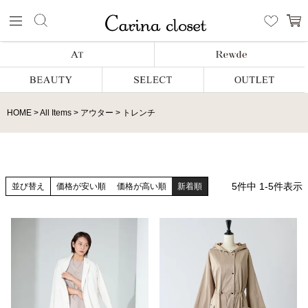
HOME
All Items
アウター
トレンチ
5
件中
1
-
5
件表示
並び替え
価格が安い順
価格が高い順
新着順