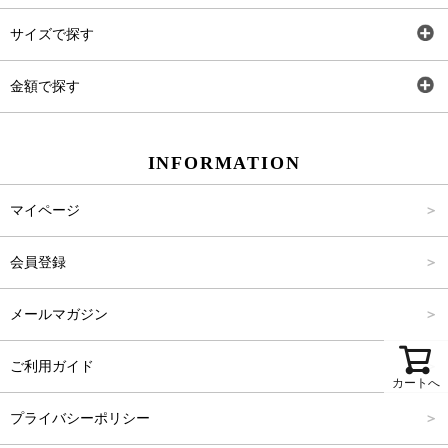
トップス
AT
サイズで探す
ワンピース
Rewde
SS
金額で探す
スカート
Carina Beauty
S
～2,000円
INFORMATION
パンツ
Carina Select
M
2,001円～4,000円
マイページ
アウター
Carina Outlet
L
4,001円～6,000円
会員登録
アクセサリー
FREE
6,001円～8,000円
メールマガジン
8,001円～10,000円
ご利用ガイド
10,001円～15,000円
カートへ
プライバシーポリシー
15,001円～20,000円