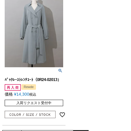
ﾊﾞｯｸﾚｰｽﾄﾚﾝﾁｺｰﾄ（0R24-02013）
Rewde
価格
¥
14,300
税込
入荷リクエスト受付中