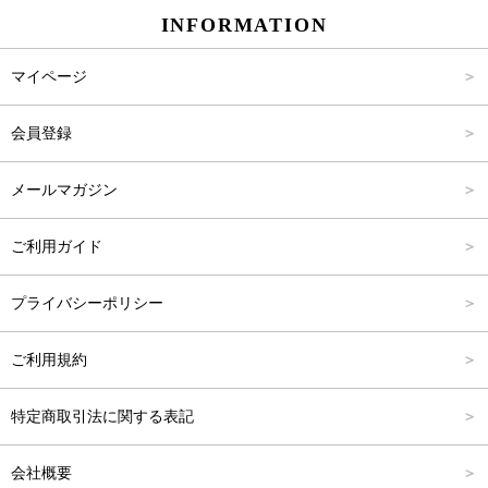
INFORMATION
パンツ
Carina Select
M
2,001円～4,000円
マイページ
アウター
Carina Outlet
L
4,001円～6,000円
会員登録
アクセサリー
FREE
6,001円～8,000円
メールマガジン
8,001円～10,000円
ご利用ガイド
10,001円～15,000円
プライバシーポリシー
15,001円～20,000円
ご利用規約
20,001円～25,000円
特定商取引法に関する表記
25,001円～
会社概要