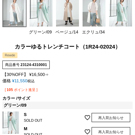
グリーン/09
ベージュ/14
エクリュ/34
カラーゆるトレンチコート（1R24-02024）
Rewde
商品番号
23124-4310001
【30%OFF】
¥
16,500
⇒
価格
¥
11,550
税込
[
105
ポイント進呈 ]
カラー
サイズ
グリーン/09
S
再入荷お知らせ
SOLD OUT
M
再入荷お知らせ
SOLD OUT