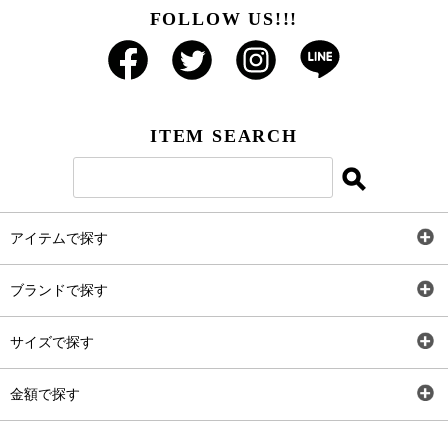
FOLLOW US!!!
ITEM SEARCH
アイテムで探す
全アイテム
ブランドで探す
トップス
AT
サイズで探す
ワンピース
Rewde
SS
金額で探す
スカート
Carina Beauty
S
～2,000円