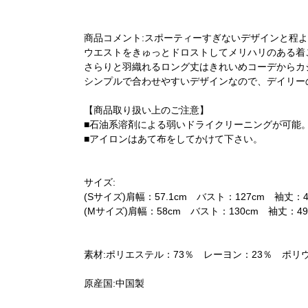
商品コメント:スポーティーすぎないデザインと程
ウエストをきゅっとドロストしてメリハリのある着
さらりと羽織れるロング丈はきれいめコーデからカ
シンプルで合わせやすいデザインなので、デイリー
【商品取り扱い上のご注意】
■石油系溶剤による弱いドライクリーニングが可能
■アイロンはあて布をしてかけて下さい。
サイズ:
(Sサイズ)肩幅：57.1cm バスト：127cm 袖丈：4
(Mサイズ)肩幅：58cm バスト：130cm 袖丈：49
素材:ポリエステル：73％ レーヨン：23％ ポリ
原産国:中国製