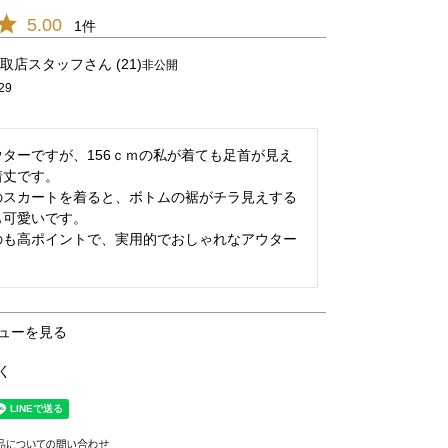
5.00
1
取店スタッフ
21
非公開
29
ｶｰｷ/25
ターですが、156ｃｍの私が着ても足首が見え
丈です。

のスカートを着ると、ボトムの裾がチラ見えする
可愛いです。

のも高ポイントで、実用的でおしゃれなアウター
ューを見る
く