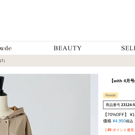
017）
【with 4月
Rewde
商品番号
23124-
【70%OFF】
¥
1
価格
¥
4,950
税込
[
45
ポイント進呈 