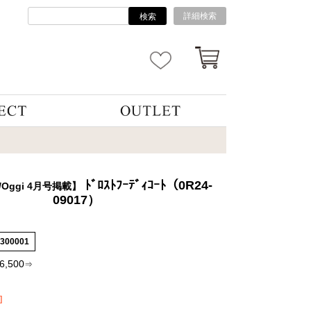
詳細検索
検索
ﾄﾞﾛｽﾄﾌｰﾃﾞｨｺｰﾄ（0R24-
号/Oggi 4月号掲載】
09017）
5300001
6,500
⇒
]