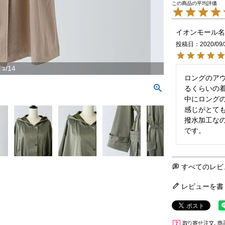
イオンモール名
投稿日
2020/09/
ﾞｭ/14
ロングのアウ
るくらいの着
中にロング
感じがとても
撥水加工な
すべてのレビ
レビューを書