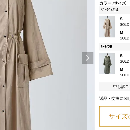
カラー
サイズ
ﾍﾞｰｼﾞｭ/14
S
SOLD
M
SOLD
ｶｰｷ/25
S
SOLD
M
SOLD
申し訳ご
返品・交換に関