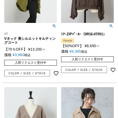
AT
ｼｱｰZIPﾊﾟｰｶｰ（0R16-07051）
Vネック 美シルエットキルティン
Rewde
グコート
【50%OFF】
¥
8,690
⇒
【70％OFF】
¥
13,200
⇒
価格
¥
4,345
税込
価格
¥
3,960
税込
入荷リクエスト受付中
入荷リクエスト受付中