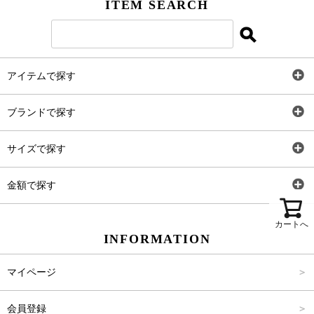
ITEM SEARCH
アイテムで探す
全アイテム
ブランドで探す
トップス
AT
サイズで探す
ワンピース
Rewde
SS
金額で探す
スカート
Carina Beauty
S
～2,000円
カートへ
INFORMATION
パンツ
Carina Select
M
2,001円～4,000円
マイページ
アウター
Carina Outlet
L
4,001円～6,000円
会員登録