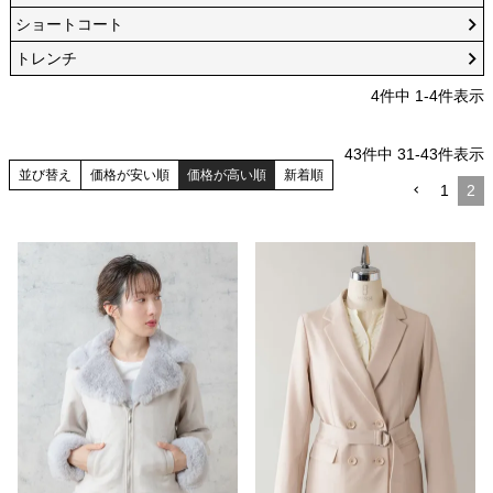
ショートコート
トレンチ
4
件中
1
-
4
件表示
43
件中
31
-
43
件表示
並び替え
価格が安い順
価格が高い順
新着順
1
2