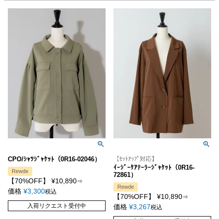
CPO/ｼｬﾂｼﾞｬｹｯﾄ（0R16-02046）
【ｾｯﾄｱｯﾌﾟ対応】
ｲｰｼﾞｰｹｱﾃｰﾗｰｼﾞｬｹｯﾄ（0R16-
Rewde
72861）
【70%OFF】
¥
10,890
⇒
Rewde
価格
¥
3,300
税込
【70%OFF】
¥
10,890
⇒
入荷リクエスト受付中
価格
¥
3,267
税込