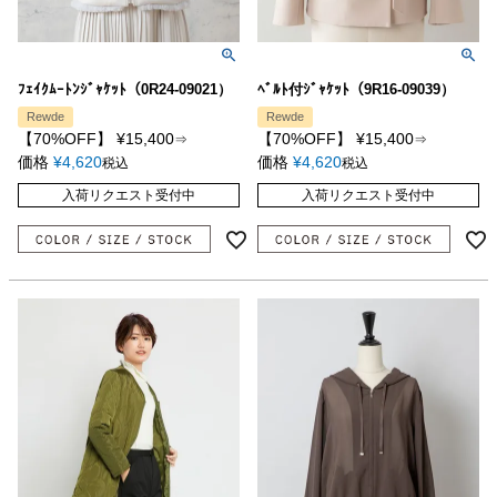
ﾌｪｲｸﾑｰﾄﾝｼﾞｬｹｯﾄ（0R24-09021）
ﾍﾞﾙﾄ付ｼﾞｬｹｯﾄ（9R16-09039）
Rewde
Rewde
【70%OFF】
¥
15,400
【70%OFF】
¥
15,400
⇒
⇒
価格
¥
4,620
価格
¥
4,620
税込
税込
入荷リクエスト受付中
入荷リクエスト受付中