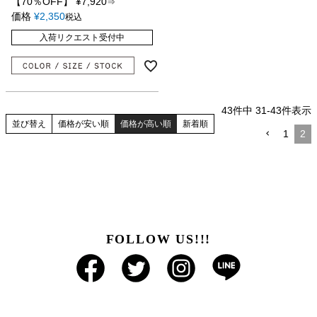
【70％OFF】
¥
7,920
⇒
価格
¥
2,350
税込
入荷リクエスト受付中
43
件中
31
-
43
件表示
並び替え
価格が安い順
価格が高い順
新着順
1
2
FOLLOW US!!!