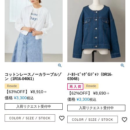
コットンレースノーカラーブルゾ
ﾉｰｶﾗｰﾋﾞｯｸﾞGｼﾞｬﾝ（0R16-
ン（1R16-04061）
03048）
Rewde
Rewde
【63%OFF】
¥
8,910
⇒
【62%OFF】
¥
8,690
⇒
価格
¥
3,300
税込
価格
¥
3,300
税込
入荷リクエスト受付中
入荷リクエスト受付中