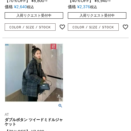
【70％OFF】
¥
8,800
【40％OFF】
¥
5,940
⇒
⇒
価格
¥
2,640
価格
¥
2,376
税込
税込
入荷リクエスト受付中
入荷リクエスト受付中
AT
ダブルボタン ツイードミドルジャ
ケット