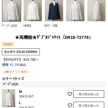
ﾍﾞｰｼﾞｭ/14
ｼﾛ/01
ﾈｲﾋﾞｰ/36
★高機能★ﾀﾞﾌﾞﾙｼﾞｬｹｯﾄ（0R16-72776）
Rewde
商品番号
23116-3300001
【50%OFF】
¥
10,780
⇒
価格
¥
5,390
税込
[
49
ポイント進呈 ]
カラー
サイズ
ﾍﾞｰｼﾞｭ/14
M
再入荷お知らせ
SOLD OUT
L
再入荷お知らせ
SOLD OUT