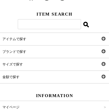
ITEM SEARCH
アイテムで探す
全アイテム
ブランドで探す
トップス
AT
サイズで探す
ワンピース
Rewde
SS
金額で探す
スカート
Carina Beauty
S
～2,000円
INFORMATION
パンツ
Carina Select
M
2,001円～4,000円
マイページ