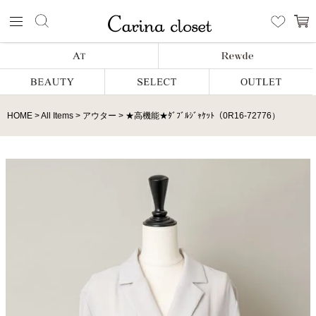
HOME
All Items
アウター
★高機能★ﾀﾞﾌﾞﾙｼﾞｬｹｯﾄ（0R16-72776）