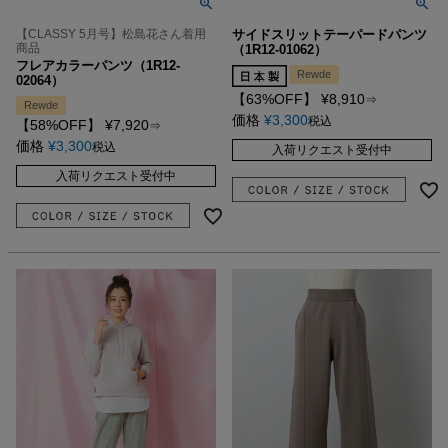
【CLASSY 5月号】松島花さん着用
サイドスリットテーパードパンツ
商品
（1R12-01062）
フレアカラーパンツ（1R12-
Rewde
02064）
【63%OFF】
¥
8,910
⇒
Rewde
価格
¥
3,300
税込
【58%OFF】
¥
7,920
⇒
価格
¥
3,300
税込
入荷リクエスト受付中
入荷リクエスト受付中