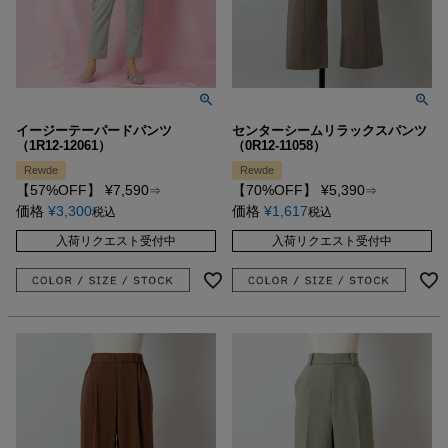
イージーテーパードパンツ
センターシームリラックスパンツ
（1R12-12061）
（0R12-11058）
Rewde
Rewde
【57%OFF】
¥
7,590
【70%OFF】
¥
5,390
⇒
⇒
価格
¥
3,300
価格
¥
1,617
税込
税込
入荷リクエスト受付中
入荷リクエスト受付中