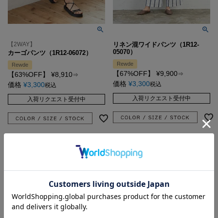
【2WAY】
リネン混ワイドパンツ（1R12-
05070）
カーゴパンツ（1R12-06072）
Rewde
Rewde
【67%OFF】
¥
9,900
【63%OFF】
¥
8,910
⇒
⇒
価格
¥
3,300
価格
¥
3,300
税込
税込
入荷リクエスト受付中
入荷リクエスト受付中