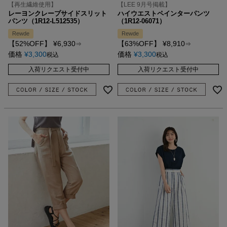
【再生繊維使用】
【LEE 9月号掲載】
レーヨンクレープサイドスリット
ハイウエストペインターパンツ
パンツ（1R12-L512535）
（1R12-06071）
Rewde
Rewde
【52%OFF】
¥
6,930
【63%OFF】
¥
8,910
⇒
⇒
価格
¥
3,300
価格
¥
3,300
税込
税込
入荷リクエスト受付中
入荷リクエスト受付中