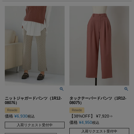
ニットジャガードパンツ（1R12-
タックテーパードパンツ（1R12-
08076）
08075）
Rewde
Rewde
価格
¥
6,930
【38%OFF】
¥
7,920
税込
⇒
価格
¥
4,950
税込
入荷リクエスト受付中
入荷リクエスト受付中