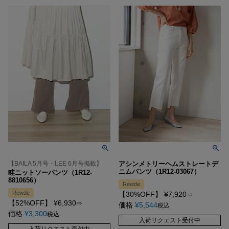
【BAILA 5月号・LEE 6月号掲載】
アシンメトリーヘムストレートデ
ニムパンツ（1R12-03067）
畦ニットソーパンツ（1R12-
8810656）
Rewde
Rewde
【30%OFF】
¥
7,920
⇒
【52%OFF】
¥
6,930
⇒
価格
¥
5,544
税込
価格
¥
3,300
税込
入荷リクエスト受付中
入荷リクエスト受付中