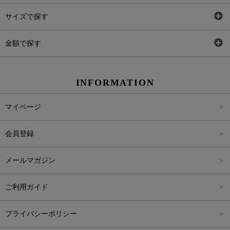
トップス
AT
サイズで探す
ワンピース
Rewde
SS
金額で探す
スカート
Carina Beauty
S
～2,000円
INFORMATION
パンツ
Carina Select
M
2,001円～4,000円
マイページ
アウター
Carina Outlet
L
4,001円～6,000円
会員登録
アクセサリー
FREE
6,001円～8,000円
メールマガジン
8,001円～10,000円
ご利用ガイド
10,001円～15,000円
プライバシーポリシー
15,001円～20,000円