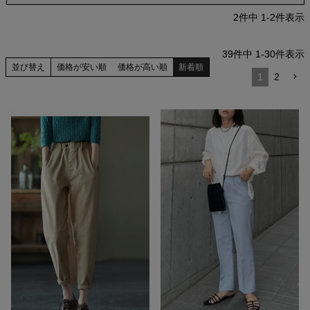
2
件中
1
-
2
件表示
39
件中
1
-
30
件表示
並び替え
価格が安い順
価格が高い順
新着順
1
2