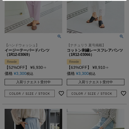
【ハンドウォッシュ】
【ナチュリラ 夏号掲載】
イージーテーパードパンツ
コットン刺繍レースフレアパンツ
（1R12-03069）
（1R12-03066）
Rewde
Rewde
【52%OFF】
¥
6,930
【63%OFF】
¥
8,910
⇒
⇒
価格
¥
3,300
価格
¥
3,300
税込
税込
入荷リクエスト受付中
入荷リクエスト受付中