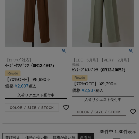
【ｾｯﾄｱｯﾌﾟ対応】
【LEE 5月号】【VERY 2月号】
掲載
ｲｰｼﾞｰｹｱﾊﾟﾝﾂ（0R12-4947）
ｾﾝﾀｰﾌﾟﾚｽﾊﾟﾝﾂ（0R12-10052）
Rewde
Rewde
【70%OFF】
¥
8,690
⇒
【70%OFF】
¥
9,790
⇒
価格
¥
2,607
税込
価格
¥
2,937
税込
入荷リクエスト受付中
入荷リクエスト受付中
39
件中
1
-
30
件表示
並び替え
価格が安い順
価格が高い順
新着順