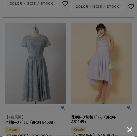
【4色展開】
花柄ﾚｰｽ切替ﾄﾞﾚｽ（9R04-
A81145）
半袖ﾚｰｽﾄﾞﾚｽ（9R04-84509）
Rewde
Rewde
【72%OFF】
¥
19,800
【74%OFF】
¥
20,900
⇒
⇒