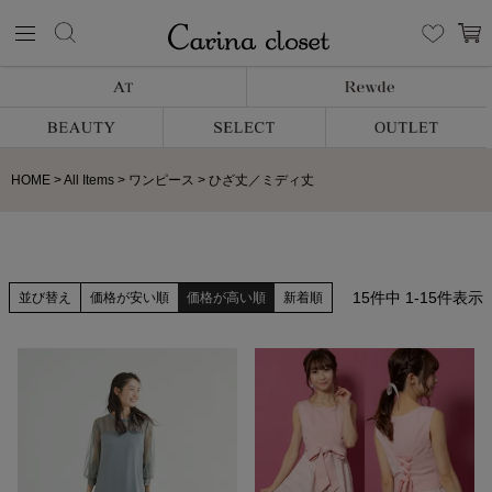
HOME
All Items
ワンピース
ひざ丈／ミディ丈
15
件中
1
-
15
件表示
並び替え
価格が安い順
価格が高い順
新着順