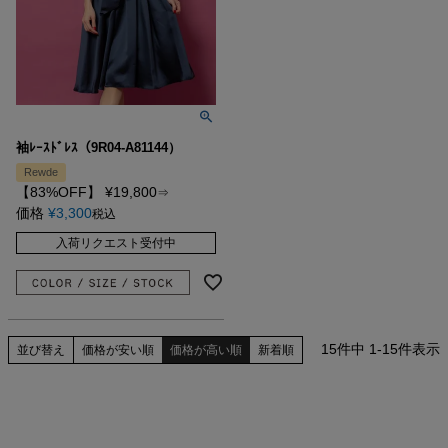
袖ﾚｰｽﾄﾞﾚｽ（9R04-A81144）
Rewde
【83%OFF】
¥
19,800
⇒
価格
¥
3,300
税込
入荷リクエスト受付中
15
件中
1
-
15
件表示
並び替え
価格が安い順
価格が高い順
新着順