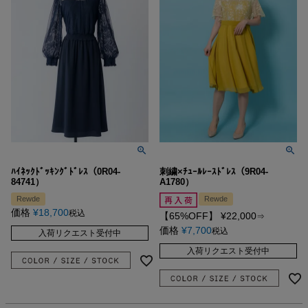
ﾊｲﾈｯｸﾄﾞｯｷﾝｸﾞﾄﾞﾚｽ（0R04-
刺繍×ﾁｭｰﾙﾚｰｽﾄﾞﾚｽ（9R04-
84741）
A1780）
Rewde
Rewde
価格
¥
18,700
税込
【65%OFF】
¥
22,000
⇒
価格
¥
7,700
税込
入荷リクエスト受付中
入荷リクエスト受付中