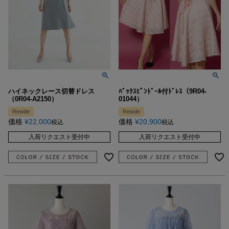
ハイネックレース切替ドレス
ﾊﾞｯｸｽﾋﾟﾝﾄﾞｰﾙ付ﾄﾞﾚｽ（9R04-
（0R04-A2150）
01044）
Rewde
Rewde
価格
¥
22,000
価格
¥
20,900
税込
税込
入荷リクエスト受付中
入荷リクエスト受付中