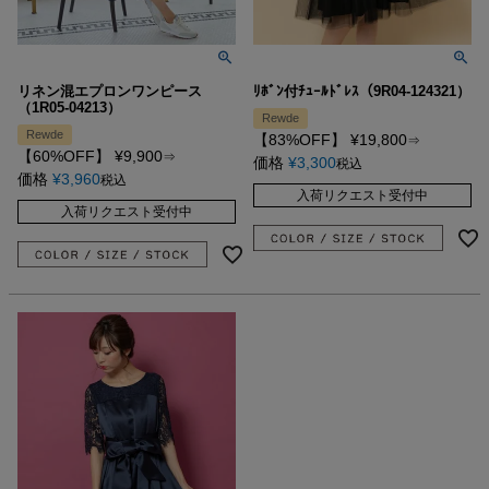
リネン混エプロンワンピース
ﾘﾎﾞﾝ付ﾁｭｰﾙﾄﾞﾚｽ（9R04-124321）
（1R05-04213）
Rewde
Rewde
【83%OFF】
¥
19,800
⇒
【60%OFF】
¥
9,900
⇒
価格
¥
3,300
税込
価格
¥
3,960
税込
入荷リクエスト受付中
入荷リクエスト受付中