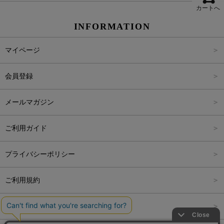
スカート
Carina Beauty
S
～2,000円
カートへ
INFORMATION
パンツ
Carina Select
M
2,001円～4,000円
マイページ
アウター
Carina Outlet
L
4,001円～6,000円
会員登録
アクセサリー
FREE
6,001円～8,000円
メールマガジン
8,001円～10,000円
ご利用ガイド
10,001円～15,000円
プライバシーポリシー
15,001円～20,000円
ご利用規約
20,001円～25,000円
特定商取引法に関する表記
25,001円～