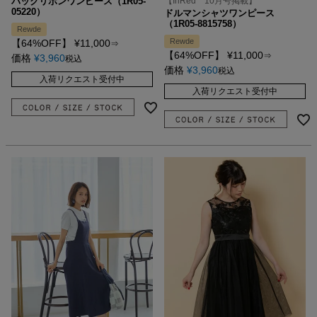
バックリボンワンピース（1R05-
【InRed 10月号掲載】
05220）
ドルマンシャツワンピース
（1R05-8815758）
Rewde
Rewde
【64%OFF】
¥
11,000
⇒
【64%OFF】
¥
11,000
⇒
価格
¥
3,960
税込
価格
¥
3,960
税込
入荷リクエスト受付中
入荷リクエスト受付中