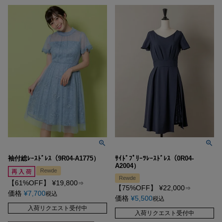
袖付総ﾚｰｽﾄﾞﾚｽ（9R04-A1775）
ｻｲﾄﾞﾌﾟﾘｰﾂﾚｰｽﾄﾞﾚｽ（0R04-
A2004）
Rewde
Rewde
【61%OFF】
¥
19,800
⇒
【75%OFF】
¥
22,000
⇒
価格
¥
7,700
税込
価格
¥
5,500
税込
入荷リクエスト受付中
入荷リクエスト受付中