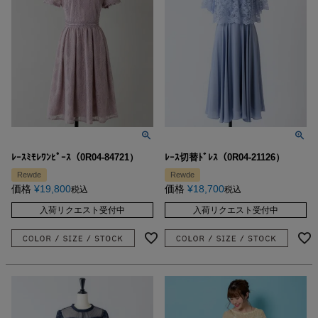
ﾚｰｽﾐﾓﾚﾜﾝﾋﾟｰｽ（0R04-84721）
ﾚｰｽ切替ﾄﾞﾚｽ（0R04-21126）
Rewde
Rewde
価格
¥
19,800
価格
¥
18,700
税込
税込
入荷リクエスト受付中
入荷リクエスト受付中