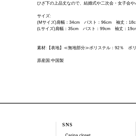
ひざ下の上品丈なので、結婚式や二次会・女子会や
サイズ:
(Mサイズ)肩幅：34cm バスト：96cm 袖丈：18c
(Lサイズ)肩幅：35cm バスト：99cm 袖丈：19cm
素材:【表地】≪無地部分≫ポリステル：92％ ポリ
原産国:中国製
SNS
Carina closet