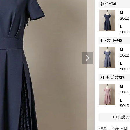
ﾈｲﾋﾞｰ/36
M
SOLD
L
SOLD
ﾀﾞｰｸﾌﾞﾙｰ/48
M
SOLD
L
SOLD
ｽﾓｰｷｰﾋﾟﾝｸ/37
M
SOLD
L
SOLD
申し訳ご
返品・交換に関