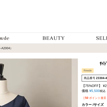
4-A2004）
ｻｲﾄ
Rewde
商品番号
23304-
【75%OFF】
¥
2
価格
¥
5,500
税込
[
50
ポイント進呈 
カラー
サイズ