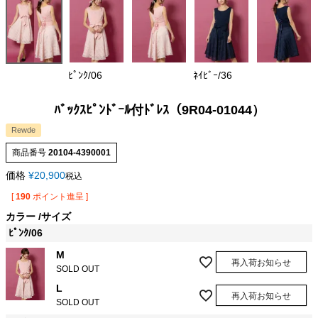
ﾋﾟﾝｸ/06
ﾈｲﾋﾞｰ/36
ﾊﾞｯｸｽﾋﾟﾝﾄﾞｰﾙ付ﾄﾞﾚｽ（9R04-01044）
Rewde
商品番号
20104-4390001
価格
¥
20,900
税込
[
190
ポイント進呈 ]
カラー
サイズ
ﾋﾟﾝｸ/06
M
再入荷お知らせ
SOLD OUT
L
再入荷お知らせ
SOLD OUT