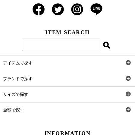
ITEM SEARCH
アイテムで探す
全アイテム
ブランドで探す
トップス
AT
サイズで探す
ワンピース
Rewde
SS
金額で探す
スカート
Carina Beauty
S
～2,000円
INFORMATION