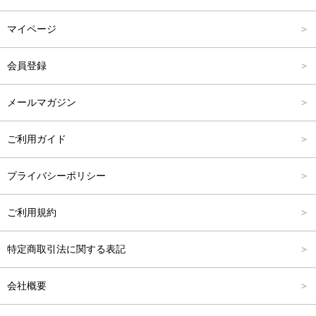
パンツ
Carina Select
M
2,001円～4,000円
マイページ
アウター
Carina Outlet
L
4,001円～6,000円
会員登録
アクセサリー
FREE
6,001円～8,000円
メールマガジン
8,001円～10,000円
ご利用ガイド
10,001円～15,000円
プライバシーポリシー
15,001円～20,000円
ご利用規約
20,001円～25,000円
特定商取引法に関する表記
25,001円～
会社概要