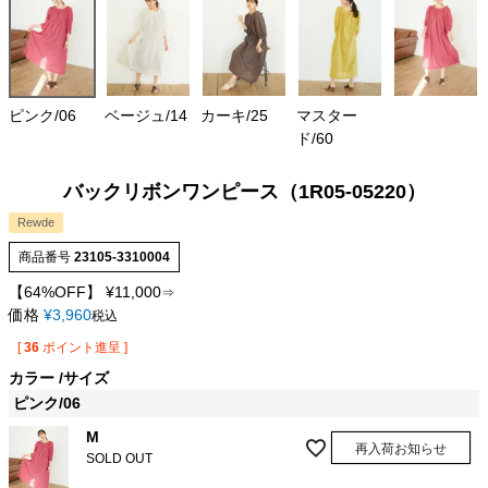
ピンク/06
ベージュ/14
カーキ/25
マスター
ド/60
バックリボンワンピース（1R05-05220）
Rewde
商品番号
23105-3310004
【64%OFF】
¥
11,000
⇒
価格
¥
3,960
税込
[
36
ポイント進呈 ]
カラー
サイズ
ピンク/06
M
再入荷お知らせ
SOLD OUT