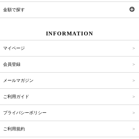
ワンピース
Rewde
SS
金額で探す
スカート
Carina Beauty
S
～2,000円
INFORMATION
パンツ
Carina Select
M
2,001円～4,000円
マイページ
アウター
Carina Outlet
L
4,001円～6,000円
会員登録
アクセサリー
FREE
6,001円～8,000円
メールマガジン
8,001円～10,000円
ご利用ガイド
10,001円～15,000円
プライバシーポリシー
15,001円～20,000円
ご利用規約
20,001円～25,000円