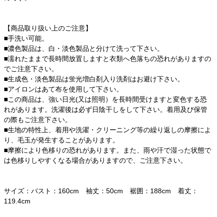
【商品取り扱い上のご注意】
■手洗い可能。
■濃色製品は、白・淡色製品と分けて洗って下さい。
■濡れたままで長時間放置しますと衣類へ色落ちの恐れがありますの
でご注意下さい。
■生成色・淡色製品は蛍光増白剤入り洗剤はお避け下さい。
■アイロンはあて布を使用して下さい。
■この商品は、強い日光(又は照明）を長時間受けますと変色する恐
れがあります。洗濯後は必ず日陰干しをして下さい。着用及び保管
の際もご注意下さい。
■生地の特性上、着用や洗濯・クリーニング等の繰り返しの摩擦によ
り、毛玉が発生することがあります。
■摩擦により色移りの恐れがあります。また、雨や汗で湿った状態で
は色移りしやすくなる場合がありますので、ご注意下さい。
サイズ：バスト：160cm 袖丈：50cm 裾囲：188cm 着丈：
119.4cm