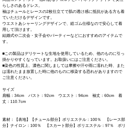
らしさのあるドレス。
袖はチュールとレースの2枚仕立てで肌の透け感に抵抗がある方も着
ていただけるデザインです。
ウエストあシャーリングデザインで、総ゴム仕様なので安心して着
用して頂けます。
結婚式や二次会・女子会やパーティーなどにおすすめのアイテムで
す。
■この製品はデリケートな生地を使用しているため、他のものに引っ
掛かりやすくなっています。お取扱いにはご注意ください。
■染色の性質上、濃色に関しましては摩擦や汗や雨に濡れた時、また
は濡れたまま放置した時に他のものに移染する恐れがありますので
ご注意ください。
サイズ
肩幅：34cm バスト：92cm ウエスト：94cm 袖丈：60cm 着
丈：110.7cm
素材：【表地】【チュール部分】ポリエステル：100％ 【レース部
分】ナイロン：100％ 【スカート部分】ポリエステル：97％ ポリ