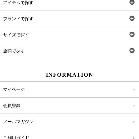
アイテムで探す
全アイテム
ブランドで探す
トップス
AT
サイズで探す
ワンピース
Rewde
SS
金額で探す
スカート
Carina Beauty
S
～2,000円
INFORMATION
パンツ
Carina Select
M
2,001円～4,000円
マイページ
アウター
Carina Outlet
L
4,001円～6,000円
会員登録
アクセサリー
FREE
6,001円～8,000円
メールマガジン
8,001円～10,000円
ご利用ガイド