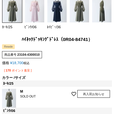
ｶｰｷ/25
ﾋﾟﾝｸ/06
ﾈｲﾋﾞｰ/36
ﾊｲﾈｯｸﾄﾞｯｷﾝｸﾞﾄﾞﾚｽ（0R04-84741）
Rewde
商品番号
23104-4300010
価格
¥
18,700
税込
[
170
ポイント進呈 ]
カラー
サイズ
ｶｰｷ/25
M
再入荷お知らせ
SOLD OUT
ﾋﾟﾝｸ/06