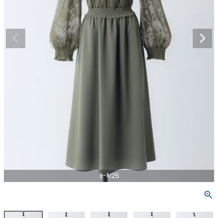
ｶｰｷ/25