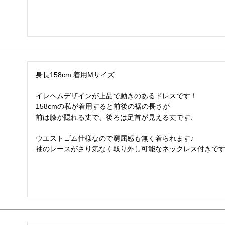
身長158cm 着用Mサイズ

イレヘムデザインが上品で動きのあるドレスです！

158cmの私が着用すると前後の裾の長さが

前は膝が隠れる丈で、後ろは足首が見える丈です、

ウエストゴム仕様なので窮屈感も無く着られます♪

袖のレースがさり気なく取り外し可能なネックレス付きで