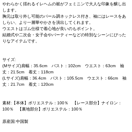
やわらかく揺れるイレヘムの裾がフェミニンで大人な印象を醸し出
します。
胸元は取り外し可能のパール調ネックレス付き、袖にはレースをあ
しらい、より一層華やかさを演出してくれます。
ウエストはゴム仕様で着心地が良いのもポイント。
結婚式や二次会・女子会やパーティーなどの特別なシーンにぴった
りなアイテムです。
サイズ:
(Mサイズ)肩幅：35.6cm バスト：102cm ウエスト：63cm 袖
丈：21.5cm 着丈：118cm
(Lサイズ)肩幅：36.4cm バスト：105.5cm ウエスト：66cm 袖
丈：21.7cm 着丈：120cm
素材:【本体】ポリエステル：100％ 【レース部分】ナイロン：
100％ 【裏地部分】ポリエステル：100％
原産国:中国製