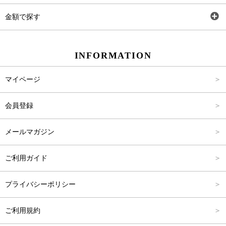
ワンピース
Rewde
SS
金額で探す
スカート
Carina Beauty
S
～2,000円
INFORMATION
パンツ
Carina Select
M
2,001円～4,000円
マイページ
アウター
Carina Outlet
L
4,001円～6,000円
会員登録
アクセサリー
FREE
6,001円～8,000円
メールマガジン
8,001円～10,000円
ご利用ガイド
10,001円～15,000円
プライバシーポリシー
15,001円～20,000円
ご利用規約
20,001円～25,000円