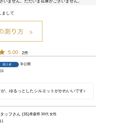
ざいません。ただいま在庫がございません。
しまして
コンシロ/26
5.00
2
非公開
購入者
03
すが、ゆるっとしたシルエットがかわいいです♪
タッフ
35
青森県
30代
女性
11