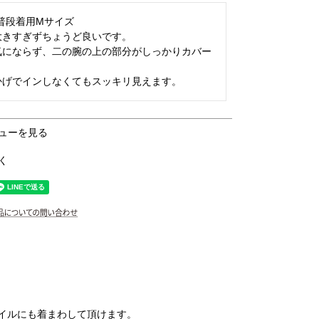
 普段着用Mサイズ

きすぎずちょうど良いです。

気にならず、二の腕の上の部分がしっかりカバー


かげでインしなくてもスッキリ見えます。
ューを見る
く
イルにも着まわして頂けます。