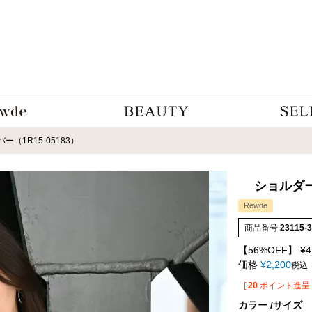
（1R15-05183）
ショルダー
Rewde
商品番号
23115-
【56%OFF】
¥
4
価格
¥
2,200
税込
[
20
ポイント進呈 
カラー
サイズ