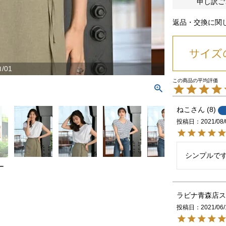
申し訳ご
返品・交換に関
/01
ねこ
8
投稿日
2021/08/
シンプルで
ー
ラビナ青森店ス
投稿日
2021/06/