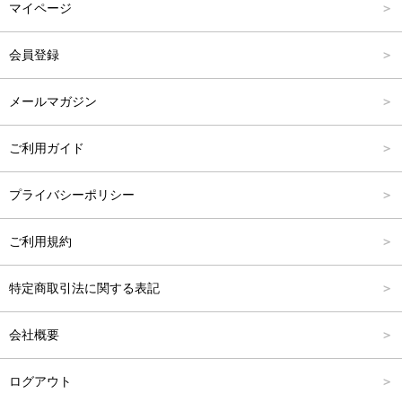
マイページ
スカート
L
4,001円～6,000円
会員登録
バッグ
FREE
6,001円～8,000円
メールマガジン
シューズ
8,001円～10,000円
ご利用ガイド
アクセサリー
10,001円～15,000円
プライバシーポリシー
フォーマル
15,001円～20,000円
ご利用規約
20,001円～25,000円
特定商取引法に関する表記
25,001円～
会社概要
ログアウト