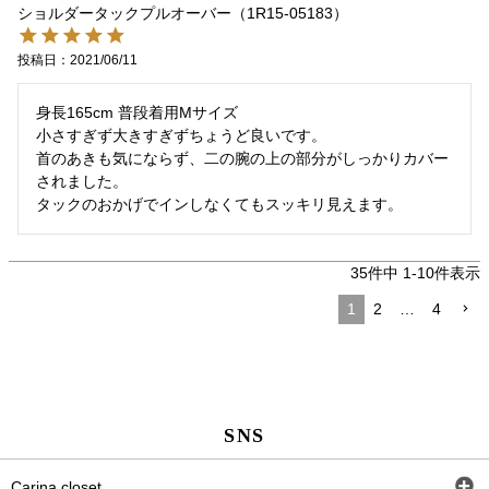
ショルダータックプルオーバー（1R15-05183）
投稿日
2021/06/11
身長165cm 普段着用Mサイズ

小さすぎず大きすぎずちょうど良いです。

首のあきも気にならず、二の腕の上の部分がしっかりカバー
されました。

タックのおかげでインしなくてもスッキリ見えます。
35
件中
1
-
10
件表示
1
2
…
4
SNS
Carina closet