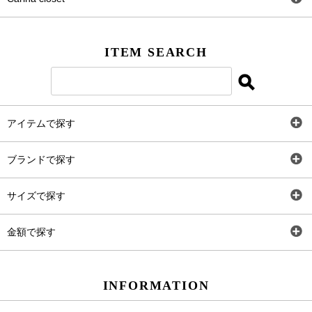
Facebook
ITEM SEARCH
Twitter
Instagram
アイテムで探す
LINE＠
全アイテム
ブランドで探す
トップス
Carina Select
サイズで探す
アウター
Carina Outlet
SS
金額で探す
ワンピース
Rewde
S
～2,000円
INFORMATION
パンツ
M
2,001円～4,000円