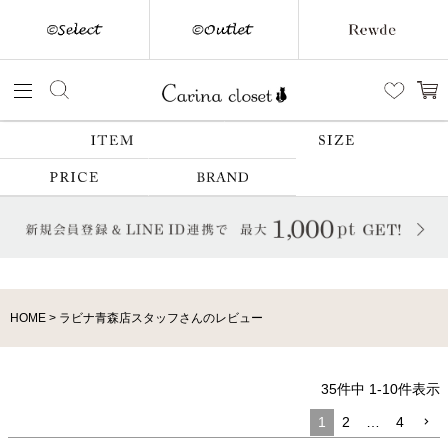
HOME
ラビナ青森店スタッフさんのレビュー
35
件中
1
-
10
件表示
1
2
…
4