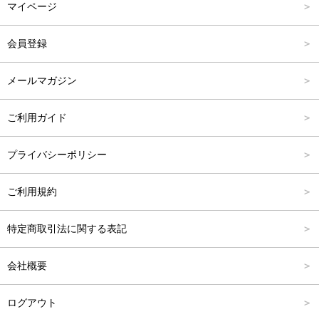
マイページ
スカート
L
4,001円～6,000円
会員登録
バッグ
FREE
6,001円～8,000円
メールマガジン
シューズ
8,001円～10,000円
ご利用ガイド
アクセサリー
10,001円～15,000円
プライバシーポリシー
フォーマル
15,001円～20,000円
ご利用規約
20,001円～25,000円
特定商取引法に関する表記
25,001円～
会社概要
ログアウト