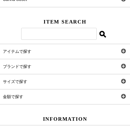
Facebook
ITEM SEARCH
Twitter
Instagram
アイテムで探す
LINE＠
全アイテム
ブランドで探す
トップス
Carina Select
サイズで探す
アウター
Carina Outlet
SS
金額で探す
ワンピース
Rewde
S
～2,000円
INFORMATION
パンツ
M
2,001円～4,000円