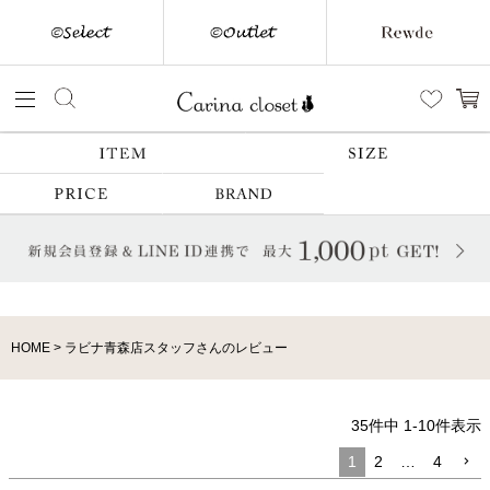
HOME
ラビナ青森店スタッフさんのレビュー
35
件中
1
-
10
件表示
1
2
…
4