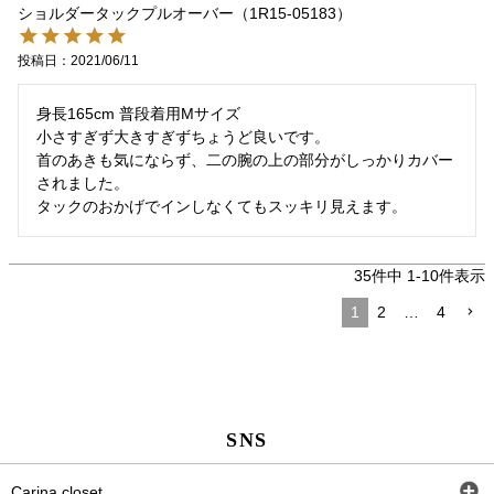
ショルダータックプルオーバー（1R15-05183）
投稿日
2021/06/11
身長165cm 普段着用Mサイズ

小さすぎず大きすぎずちょうど良いです。

首のあきも気にならず、二の腕の上の部分がしっかりカバー
されました。

タックのおかげでインしなくてもスッキリ見えます。
35
件中
1
-
10
件表示
1
2
…
4
SNS
Carina closet