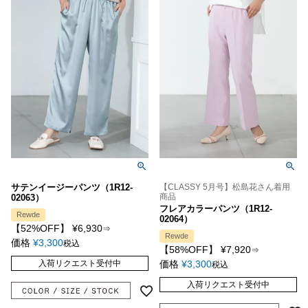
サテンイージーパンツ（1R12-
【CLASSY 5月号】松島花さん着用
商品
02063）
フレアカラーパンツ（1R12-
Rewde
02064）
【52%OFF】
¥
6,930
⇒
Rewde
価格
¥
3,300
税込
【58%OFF】
¥
7,920
⇒
入荷リクエスト受付中
価格
¥
3,300
税込
入荷リクエスト受付中