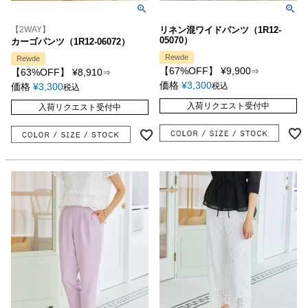
【2WAY】
リネン混ワイドパンツ（1R12-
05070）
カーゴパンツ（1R12-06072）
Rewde
Rewde
【67%OFF】
¥
9,900
【63%OFF】
¥
8,910
⇒
⇒
価格
¥
3,300
価格
¥
3,300
税込
税込
入荷リクエスト受付中
入荷リクエスト受付中