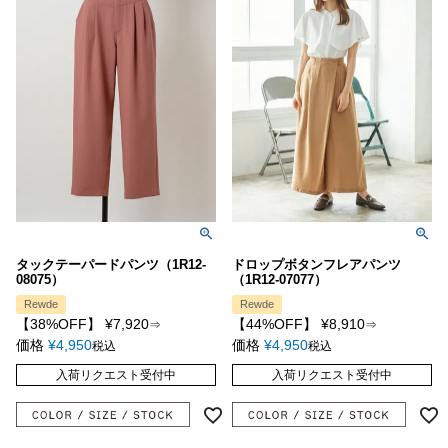
タックテーパードパンツ（1R12-
ドロップボタンフレアパンツ
08075）
（1R12-07077）
Rewde
Rewde
【38%OFF】
¥
7,920
【44%OFF】
¥
8,910
⇒
⇒
価格
¥
4,950
価格
¥
4,950
税込
税込
入荷リクエスト受付中
入荷リクエスト受付中