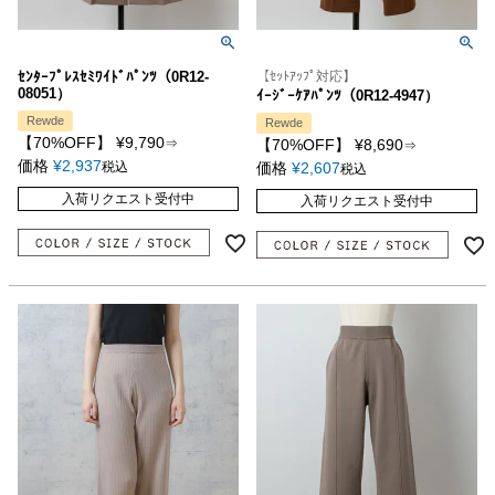
ｾﾝﾀｰﾌﾟﾚｽｾﾐﾜｲﾄﾞﾊﾟﾝﾂ（0R12-
【ｾｯﾄｱｯﾌﾟ対応】
08051）
ｲｰｼﾞｰｹｱﾊﾟﾝﾂ（0R12-4947）
Rewde
Rewde
【70%OFF】
¥
9,790
⇒
【70%OFF】
¥
8,690
⇒
価格
¥
2,937
税込
価格
¥
2,607
税込
入荷リクエスト受付中
入荷リクエスト受付中