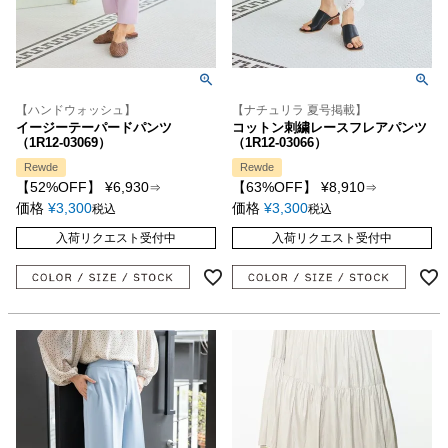
【ハンドウォッシュ】
【ナチュリラ 夏号掲載】
イージーテーパードパンツ
コットン刺繍レースフレアパンツ
（1R12-03069）
（1R12-03066）
Rewde
Rewde
【52%OFF】
¥
6,930
【63%OFF】
¥
8,910
⇒
⇒
価格
¥
3,300
価格
¥
3,300
税込
税込
入荷リクエスト受付中
入荷リクエスト受付中