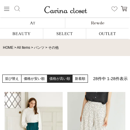
HOME
All Items
パンツ
その他
28
件中
1
-
28
件表示
並び替え
価格が安い順
価格が高い順
新着順