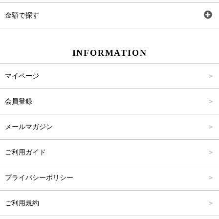
ワンピース
Rewde
SS
金額で探す
スカート
Carina Beauty
S
～2,000円
INFORMATION
パンツ
Carina Select
M
2,001円～4,000円
マイページ
アウター
Carina Outlet
L
4,001円～6,000円
会員登録
アクセサリー
FREE
6,001円～8,000円
メールマガジン
8,001円～10,000円
ご利用ガイド
10,001円～15,000円
プライバシーポリシー
15,001円～20,000円
ご利用規約
20,001円～25,000円