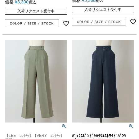
価格
¥
3,300
税込
価格
¥
3,300
税込
入荷リクエスト受付中
入荷リクエスト受付中
【LEE 5月号】【VERY 2月号】
ﾊﾞｯｸｽﾋﾟﾝﾄﾞﾙﾊｲｳｴｽﾄﾜｲﾄﾞﾊﾟﾝﾂ