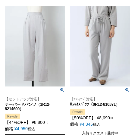
【セットアップ対応】
【ｾｯﾄｱｯﾌﾟ対応】
テーパードパンツ（1R12-
ﾘﾗｯｸｽﾊﾟﾝﾂ（0R12-810371）
8214600）
Rewde
Rewde
【50%OFF】
¥
8,690
⇒
【44%OFF】
¥
8,800
⇒
価格
¥
4,345
税込
価格
¥
4,950
税込
入荷リクエスト受付中