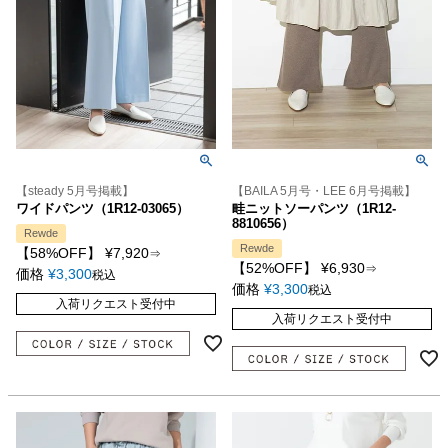
【steady 5月号掲載】
【BAILA 5月号・LEE 6月号掲載】
ワイドパンツ（1R12-03065）
畦ニットソーパンツ（1R12-
8810656）
Rewde
Rewde
【58%OFF】
¥
7,920
⇒
【52%OFF】
¥
6,930
⇒
価格
¥
3,300
税込
価格
¥
3,300
税込
入荷リクエスト受付中
入荷リクエスト受付中