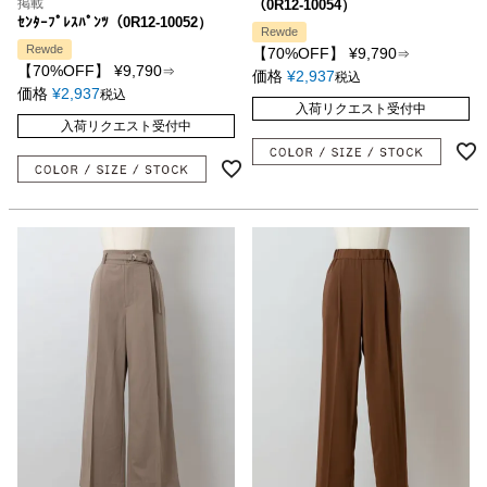
掲載
（0R12-10054）
ｾﾝﾀｰﾌﾟﾚｽﾊﾟﾝﾂ（0R12-10052）
Rewde
Rewde
【70%OFF】
¥
9,790
⇒
【70%OFF】
¥
9,790
⇒
価格
¥
2,937
税込
価格
¥
2,937
税込
入荷リクエスト受付中
入荷リクエスト受付中