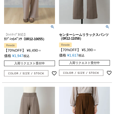
【ｾｯﾄｱｯﾌﾟ対応】
センターシームリラックスパンツ
（0R12-11058）
ﾘﾌﾞﾆｯﾄﾊﾟﾝﾂ（0R12-10055）
Rewde
Rewde
【70%OFF】
¥
5,390
【70%OFF】
¥
6,490
⇒
⇒
価格
¥
1,617
価格
¥
1,947
税込
税込
入荷リクエスト受付中
入荷リクエスト受付中