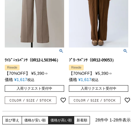
ﾜｲﾄﾞﾆｯﾄﾊﾟﾝﾂ（0R12-L503946）
ﾌﾟﾘｰﾂﾊﾟﾝﾂ（0R12-09053）
Rewde
Rewde
【70%OFF】
¥
5,390
【70%OFF】
¥
5,390
⇒
⇒
価格
¥
1,617
価格
¥
1,617
税込
税込
入荷リクエスト受付中
入荷リクエスト受付中
28
件中
1
-
28
件表示
並び替え
価格が安い順
価格が高い順
新着順