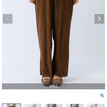
ﾁｬ/13