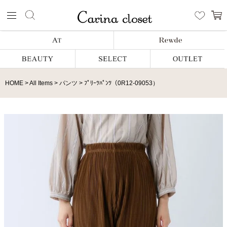
HOME
All Items
パンツ
ﾌﾟﾘｰﾂﾊﾟﾝﾂ（0R12-09053）