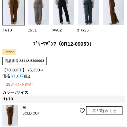
ﾁｬ/13
ﾓｶ/31
ｸﾛ/02
ｶｰｷ/25
ﾌﾟﾘｰﾂﾊﾟﾝﾂ（0R12-09053）
Rewde
商品番号
23112-5300003
【70%OFF】
¥
5,390
⇒
価格
¥
1,617
税込
[
15
ポイント進呈 ]
カラー
サイズ
ﾁｬ/13
M
再入荷お知らせ
SOLD OUT