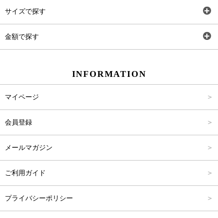
トップス
AT
サイズで探す
ワンピース
Rewde
SS
金額で探す
スカート
Carina Beauty
S
～2,000円
INFORMATION
パンツ
Carina Select
M
2,001円～4,000円
マイページ
アウター
Carina Outlet
L
4,001円～6,000円
会員登録
アクセサリー
FREE
6,001円～8,000円
メールマガジン
8,001円～10,000円
ご利用ガイド
10,001円～15,000円
プライバシーポリシー
15,001円～20,000円