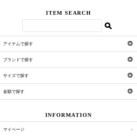
ITEM SEARCH
アイテムで探す
全アイテム
ブランドで探す
トップス
AT
サイズで探す
ワンピース
Rewde
SS
金額で探す
スカート
Carina Beauty
S
～2,000円
INFORMATION
パンツ
Carina Select
M
2,001円～4,000円
マイページ
アウター
Carina Outlet
L
4,001円～6,000円