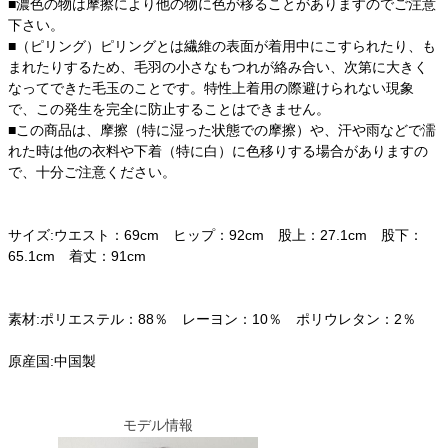
■濃色の物は摩擦により他の物に色が移ることがありますのでご注意
下さい。
■（ピリング）ピリングとは繊維の表面が着用中にこすられたり、も
まれたりするため、毛羽の小さなもつれが絡み合い、次第に大きく
なってできた毛玉のことです。特性上着用の際避けられない現象
で、この発生を完全に防止することはできません。
■この商品は、摩擦（特に湿った状態での摩擦）や、汗や雨などで濡
れた時は他の衣料や下着（特に白）に色移りする場合がありますの
で、十分ご注意ください。
サイズ:ウエスト：69cm ヒップ：92cm 股上：27.1cm 股下：
65.1cm 着丈：91cm
素材:ポリエステル：88％ レーヨン：10％ ポリウレタン：2％
原産国:中国製
モデル情報