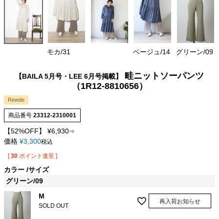
モカ/31
ベージュ/14
グリーン/09
畦ニットソーパンツ
【BAILA 5月号・LEE 6月号掲載】
（1R12-8810656）
Rewde
商品番号
23312-2310001
【52%OFF】
¥
6,930
⇒
価格
¥
3,300
税込
[
30
ポイント進呈 ]
カラー
サイズ
グリーン/09
M
再入荷お知らせ
SOLD OUT