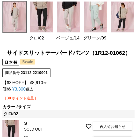
クロ/02
ベージュ/14
グリーン/09
サイドスリットテーパードパンツ（1R12-01062）
Rewde
商品番号
23112-2210001
【63%OFF】
¥
8,910
⇒
価格
¥
3,300
税込
[
30
ポイント進呈 ]
カラー
サイズ
クロ/02
S
再入荷お知らせ
SOLD OUT