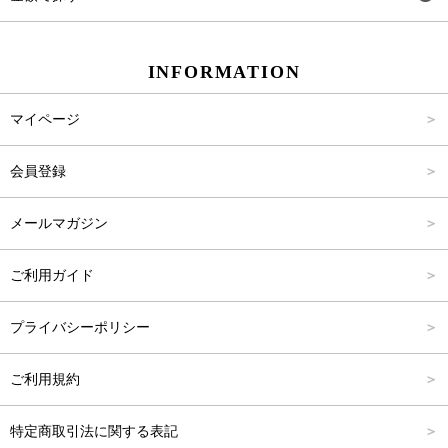
スカート
Carina Beauty
S
～2,000円
INFORMATION
パンツ
Carina Select
M
2,001円～4,000円
マイページ
アウター
Carina Outlet
L
4,001円～6,000円
会員登録
アクセサリー
FREE
6,001円～8,000円
メールマガジン
8,001円～10,000円
ご利用ガイド
10,001円～15,000円
プライバシーポリシー
15,001円～20,000円
ご利用規約
20,001円～25,000円
特定商取引法に関する表記