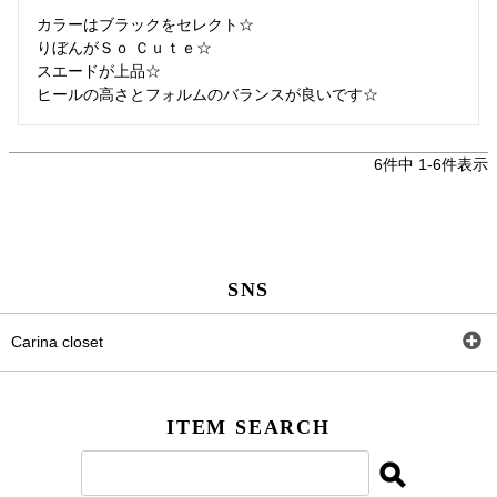
カラーはブラックをセレクト☆

りぼんがＳｏ Ｃｕｔｅ☆

スエードが上品☆

ヒールの高さとフォルムのバランスが良いです☆
6
件中
1
-
6
件表示
SNS
Carina closet
Facebook
ITEM SEARCH
Twitter