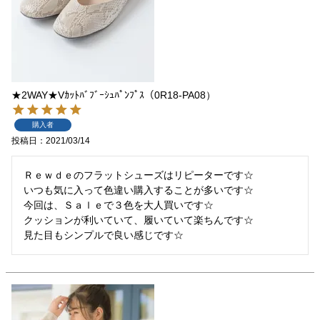
★2WAY★Vｶｯﾄﾊﾞﾌﾞｰｼｭﾊﾟﾝﾌﾟｽ（0R18-PA08）
購入者
投稿日
2021/03/14
Ｒｅｗｄｅのフラットシューズはリピーターです☆

いつも気に入って色違い購入することが多いです☆

今回は、Ｓａｌｅで３色を大人買いです☆

クッションが利いていて、履いていて楽ちんです☆

見た目もシンプルで良い感じです☆