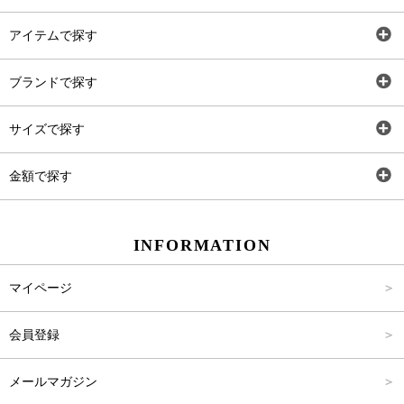
Instagram
アイテムで探す
LINE＠
全アイテム
ブランドで探す
トップス
Carina Select
サイズで探す
アウター
Carina Outlet
SS
金額で探す
ワンピース
Rewde
S
～2,000円
INFORMATION
パンツ
M
2,001円～4,000円
マイページ
スカート
L
4,001円～6,000円
会員登録
バッグ
FREE
6,001円～8,000円
メールマガジン
シューズ
8,001円～10,000円