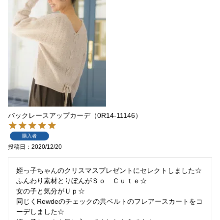
バックレースアップカーデ（0R14-11146）
購入者
投稿日
2020/12/20
姪っ子ちゃんのクリスマスプレゼントにセレクトしました☆

ふんわり素材とりぼんがＳｏ　Ｃｕｔｅ☆

女の子と気分がＵｐ☆

同じくRewdeのチェックの共ベルトのフレアースカートをコ
ーデしました☆
