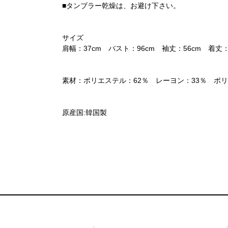
■タンブラー乾燥は、お避け下さい。
サイズ
肩幅：37cm バスト：96cm 袖丈：56cm 着丈：
素材：ポリエステル：62％ レーヨン：33％ ポ
原産国:韓国製