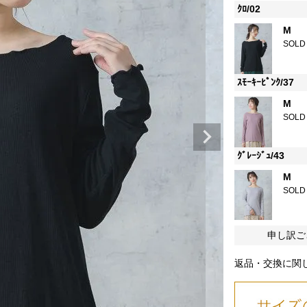
ｸﾛ/02
M
SOLD
ｽﾓｰｷｰﾋﾟﾝｸ/37
M
SOLD
ｸﾞﾚｰｼﾞｭ/43
M
SOLD
申し訳ご
返品・交換に関