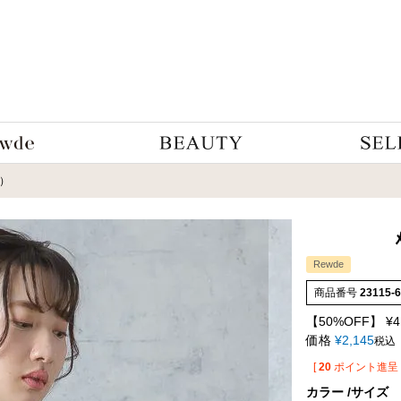
2）
Rewde
商品番号
23115-
【50%OFF】
¥
4
価格
¥
2,145
税込
[
20
ポイント進呈 
カラー
サイズ