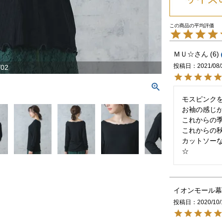
ＭＵ☆
6
投稿日
2021/08/
/02
モスピンクを
お袖の感じが
これからの季
これからの秋
カットソー
☆
イオンモール幕
投稿日
2020/10/