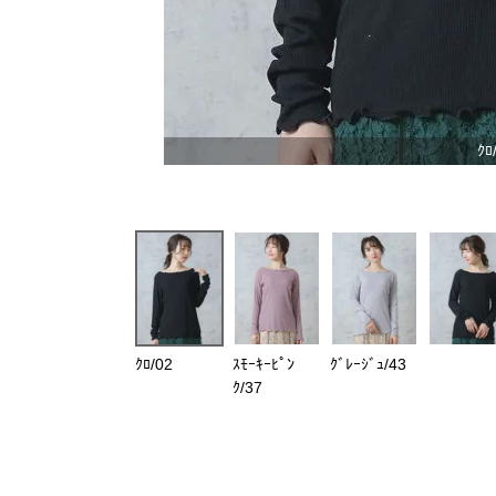
ｸﾛ
ｸﾛ/02
ｽﾓｰｷｰﾋﾟﾝ
ｸﾞﾚｰｼﾞｭ/43
ｸ/37