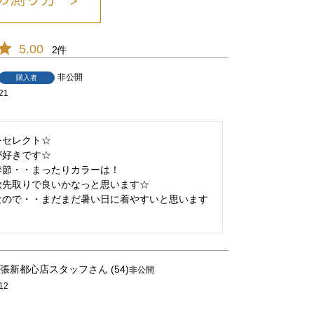
5.00
2
非公開
購入者
21
ｽﾓｰｷｰﾋﾟﾝｸ/37
セレクト☆

好きです☆

節・・まったりカラーは！

先取りで良いかなっと思います☆

なので・・まだまだ暑い日に着やすいと思います
張新都心店スタッフ
54
非公開
12