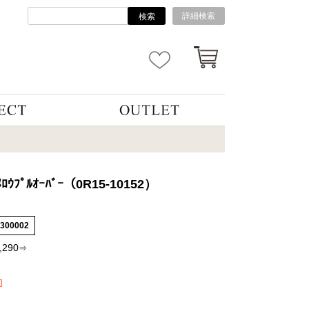
詳細検索
検索
ﾒﾛｳﾌﾟﾙｵｰﾊﾞｰ（0R15-10152）
6300002
,290
⇒
]