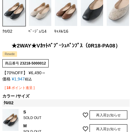
ｸﾛ/02
ﾍﾞｰｼﾞｭ/14
ｷｬﾒﾙ/16
★2WAY★Vｶｯﾄﾊﾞﾌﾞｰｼｭﾊﾟﾝﾌﾟｽ（0R18-PA08）
Rewde
商品番号
23218-5000012
【70%OFF】
¥
6,490
⇒
価格
¥
1,947
税込
[
18
ポイント進呈 ]
カラー
サイズ
ｸﾛ/02
S
再入荷お知らせ
SOLD OUT
M
再入荷お知らせ
SOLD OUT