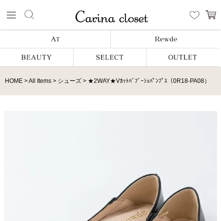
HOME
All Items
シューズ
★2WAY★Vｶｯﾄﾊﾞﾌﾞｰｼｭﾊﾟﾝﾌﾟｽ（0R18-PA08）