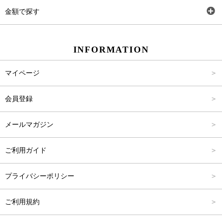
ワンピース
Rewde
SS
金額で探す
スカート
Carina Beauty
S
～2,000円
INFORMATION
パンツ
Carina Select
M
2,001円～4,000円
マイページ
アウター
Carina Outlet
L
4,001円～6,000円
会員登録
アクセサリー
FREE
6,001円～8,000円
メールマガジン
8,001円～10,000円
ご利用ガイド
10,001円～15,000円
プライバシーポリシー
15,001円～20,000円
ご利用規約
20,001円～25,000円