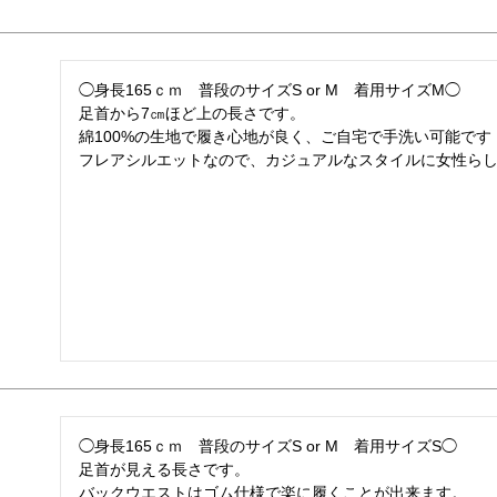
◯身長165ｃｍ　普段のサイズS or M　着用サイズM◯

足首から7㎝ほど上の長さです。

綿100%の生地で履き心地が良く、ご自宅で手洗い可能です！
◯身長165ｃｍ　普段のサイズS or M　着用サイズS◯

足首が見える長さです。

バックウエストはゴム仕様で楽に履くことが出来ます。
