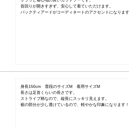
サラッと着心地の良いカットソーです。

首回りが開きすぎず、安心して着ていただけます。

バックティアードがコーディネートのアクセントになりま
身長150cm　普段のサイズM　着用サイズM

長さは足首くらいの長さです。

ストライプ柄なので、縦長にスッキリ見えます。

裾の部分が少し透けているので、軽やかな印象になります