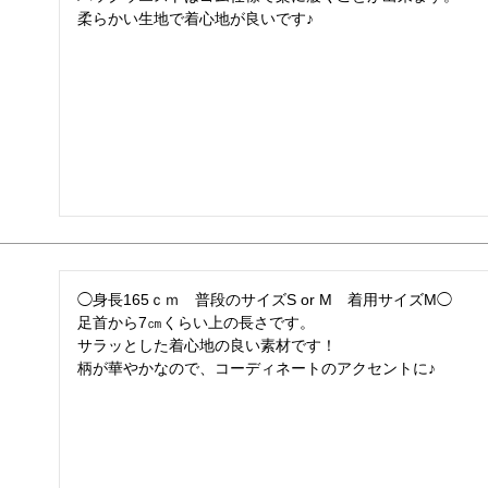
柔らかい生地で着心地が良いです♪
◯身長165ｃｍ　普段のサイズS or M　着用サイズM◯

足首から7㎝くらい上の長さです。

サラッとした着心地の良い素材です！

柄が華やかなので、コーディネートのアクセントに♪