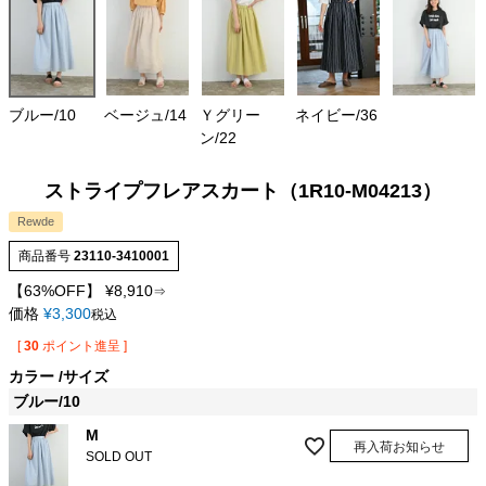
ブルー/10
ベージュ/14
Ｙグリー
ネイビー/36
ン/22
ストライプフレアスカート（1R10-M04213）
Rewde
商品番号
23110-3410001
【63%OFF】
¥
8,910
⇒
価格
¥
3,300
税込
[
30
ポイント進呈 ]
カラー
サイズ
ブルー/10
M
再入荷お知らせ
SOLD OUT