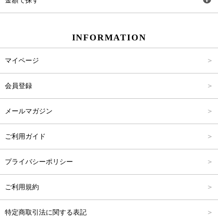
金額で探す
スカート
Carina Beauty
S
～2,000円
INFORMATION
パンツ
Carina Select
M
2,001円～4,000円
マイページ
アウター
Carina Outlet
L
4,001円～6,000円
会員登録
アクセサリー
FREE
6,001円～8,000円
メールマガジン
8,001円～10,000円
ご利用ガイド
10,001円～15,000円
プライバシーポリシー
15,001円～20,000円
ご利用規約
20,001円～25,000円
特定商取引法に関する表記