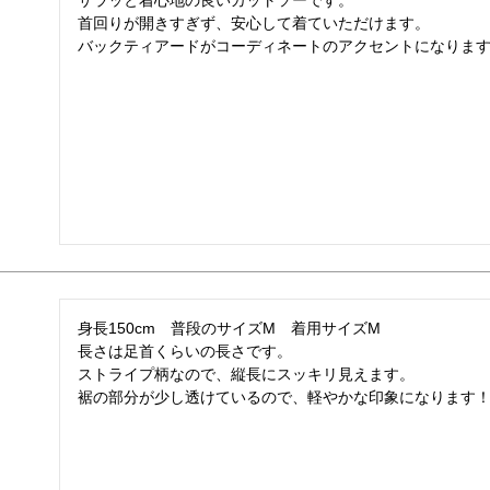
サラッと着心地の良いカットソーです。

首回りが開きすぎず、安心して着ていただけます。

バックティアードがコーディネートのアクセントになりま
身長150cm　普段のサイズM　着用サイズM

長さは足首くらいの長さです。

ストライプ柄なので、縦長にスッキリ見えます。

裾の部分が少し透けているので、軽やかな印象になります