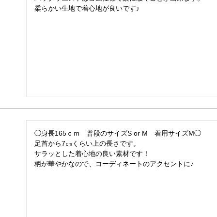
柔らかい生地で着心地が良いです♪
◯身長165ｃｍ　普段のサイズS or M　着用サイズM◯

足首から7㎝くらい上の長さです。

サラッとした着心地の良い素材です！

柄が華やかなので、コーディネートのアクセントに♪