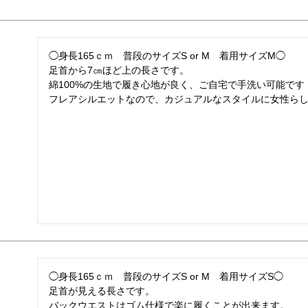
◯身長165ｃｍ　普段のサイズS or M　着用サイズM◯

足首から7㎝ほど上の長さです。

綿100%の生地で履き心地が良く、ご自宅で手洗い可能です！
◯身長165ｃｍ　普段のサイズS or M　着用サイズS◯

足首が見える長さです。

バックウエストはゴム仕様で楽に履くことが出来ます。
