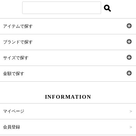
Instagram
アイテムで探す
LINE＠
全アイテム
ブランドで探す
トップス
Carina Select
サイズで探す
アウター
Carina Outlet
SS
金額で探す
ワンピース
Rewde
S
～2,000円
INFORMATION
パンツ
M
2,001円～4,000円
マイページ
スカート
L
4,001円～6,000円
会員登録
バッグ
FREE
6,001円～8,000円