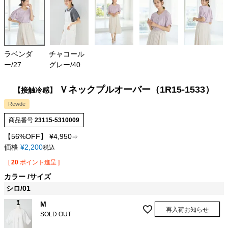
ラベンダ
チャコール
ー/27
グレー/40
Ｖネックプルオーバー（1R15-1533）
【接触冷感】
Rewde
商品番号
23115-5310009
【56%OFF】
¥
4,950
⇒
価格
¥
2,200
税込
[
20
ポイント進呈 ]
カラー
サイズ
シロ/01
M
再入荷お知らせ
SOLD OUT