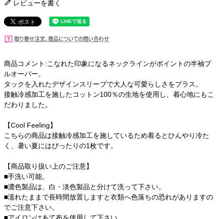
レビューを書く
商品コメント:こなれた印象になるネックラインがポイントの半袖プ
ルオーバー。
タックを入れたデザインスリーブで大人な可愛らしさをプラス。
接触冷感加工を施したコットン100％の生地を使用し、着心地にもこ
だわりました。
【Cool Feeling】
こちらの商品は接触冷感加工を施しているため着るとひんやり冷た
く、暑い夏にはぴったりの1枚です。
【商品取り扱い上のご注意】
■手洗い可能。
■濃色製品は、白・淡色製品と分けて洗って下さい。
■濡れたままで長時間放置しますと衣類へ色落ちの恐れがありますの
でご注意下さい。
■アイロンはあて布を使用して下さい。