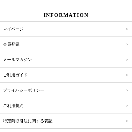
スカート
Carina Beauty
S
～2,000円
INFORMATION
パンツ
Carina Select
M
2,001円～4,000円
マイページ
アウター
Carina Outlet
L
4,001円～6,000円
会員登録
アクセサリー
FREE
6,001円～8,000円
メールマガジン
8,001円～10,000円
ご利用ガイド
10,001円～15,000円
プライバシーポリシー
15,001円～20,000円
ご利用規約
20,001円～25,000円
特定商取引法に関する表記
25,001円～