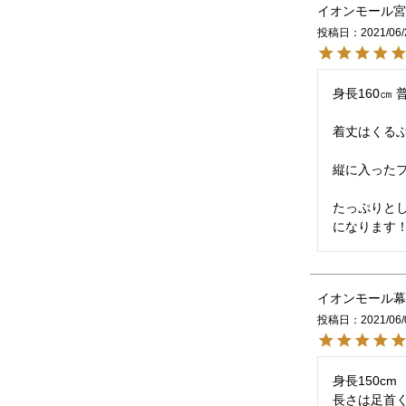
イオンモール宮
投稿日
2021/06/
身長160㎝ 
着丈はくるぶ
縦に入ったプ
たっぷりと
になります
イオンモール幕
投稿日
2021/06/
身長150c
長さは足首く