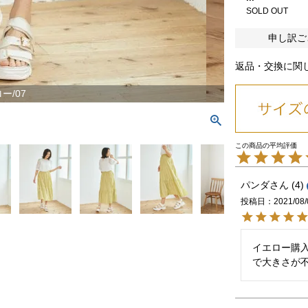
SOLD OUT
申し訳ご
返品・交換に関
ー/07
パンダ
4
投稿日
2021/08/
イエロー購
で大きさが