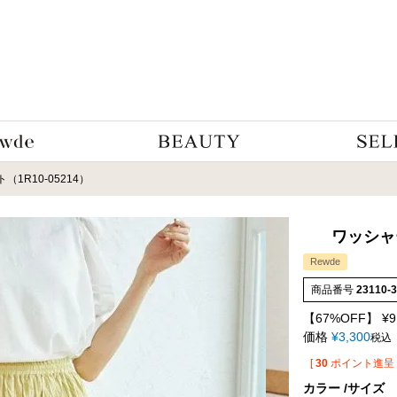
1R10-05214）
ワッシャー
Rewde
商品番号
23110-
【67%OFF】
¥
9
価格
¥
3,300
税込
[
30
ポイント進呈 
カラー
サイズ