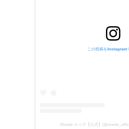
この投稿をInstagra
Rewde ルゥデ【公式】(@rewde_off