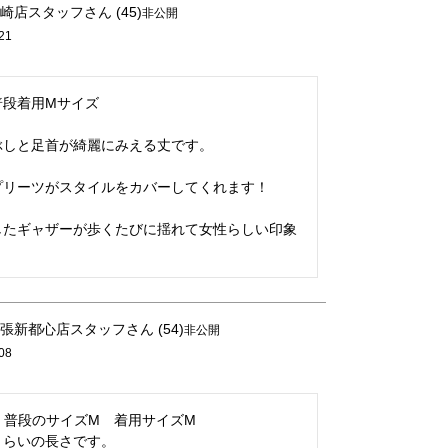
崎店スタッフ
45
非公開
21
普段着用Mサイズ

しと足首が綺麗にみえる丈です。

リーツがスタイルをカバーしてくれます！

したギャザーが歩くたびに揺れて女性らしい印象
！
張新都心店スタッフ
54
非公開
08
m　普段のサイズM　着用サイズM

らいの長さです。
