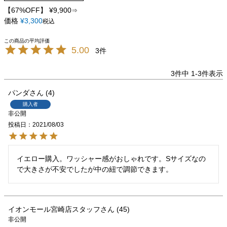
【67%OFF】
¥
9,900
⇒
価格
¥
3,300
税込
5.00
3
3
件中
1
-
3
件表示
パンダ
4
購入者
非公開
投稿日
2021/08/03
イエロー購入。ワッシャー感がおしゃれです。Sサイズなの
で大きさが不安でしたが中の紐で調節できます。
イオンモール宮崎店スタッフ
45
非公開