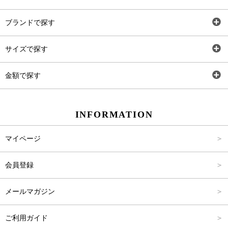
全アイテム
ブランドで探す
トップス
AT
サイズで探す
ワンピース
Rewde
SS
金額で探す
スカート
Carina Beauty
S
～2,000円
INFORMATION
パンツ
Carina Select
M
2,001円～4,000円
マイページ
アウター
Carina Outlet
L
4,001円～6,000円
会員登録
アクセサリー
FREE
6,001円～8,000円
メールマガジン
8,001円～10,000円
ご利用ガイド
10,001円～15,000円