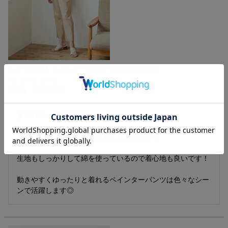
ハイウエストペインターパンツ（1R12-06071）
投稿日
2021/06/21
身長160cm 普段着用Mサイズ

着丈はくるぶしと足首が綺麗に見える丈です。

生地もしっかりして綿を使っているので着心地も良いです！

動きやすくゆったりと着れるペインターパンツは色々なシー
ンで活躍します◎