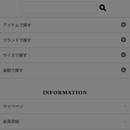
Instagram
アイテムで探す
LINE＠
全アイテム
ブランドで探す
トップス
Carina Select
サイズで探す
アウター
Carina Outlet
SS
金額で探す
ワンピース
Rewde
S
～2,000円
INFORMATION
パンツ
M
2,001円～4,000円
マイページ
スカート
L
4,001円～6,000円
会員登録
バッグ
FREE
6,001円～8,000円