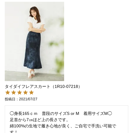
タイダイフレアスカート（1R10-07218）
投稿日
2021/07/27
◯身長165ｃｍ　普段のサイズS or M　着用サイズM◯

足首から7㎝ほど上の長さです。

綿100%の生地で履き心地が良く、ご自宅で手洗い可能で
す！
