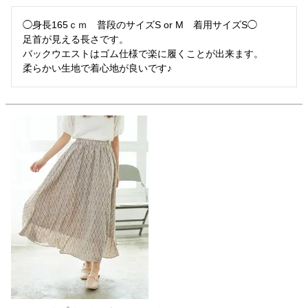
◯身長165ｃｍ　普段のサイズS or M　着用サイズS◯

足首が見える長さです。

バックウエストはゴム仕様で楽に履くことが出来ます。

柔らかい生地で着心地が良いです♪