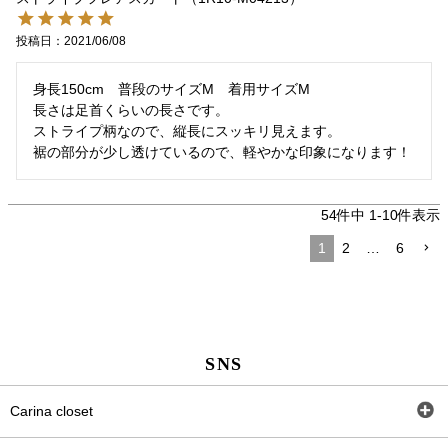
投稿日
2021/06/08
身長150cm　普段のサイズM　着用サイズM

長さは足首くらいの長さです。

ストライプ柄なので、縦長にスッキリ見えます。

裾の部分が少し透けているので、軽やかな印象になります！
54
件中
1
-
10
件表示
1
2
…
6
SNS
Carina closet