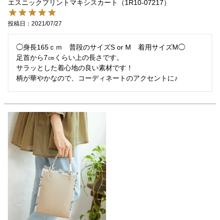
エスニックプリントマキシスカート（1R10-07217）
投稿日
2021/07/27
◯身長165ｃｍ　普段のサイズS or M　着用サイズM◯

足首から7㎝くらい上の長さです。

サラッとした着心地の良い素材です！

柄が華やかなので、コーディネートのアクセントに♪