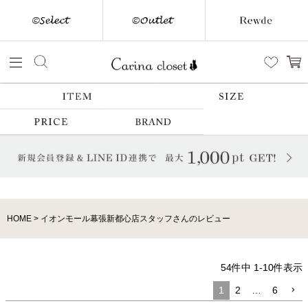
HOME
イオンモール幕張新都心店スタッフさんのレビュー
54
件中
1
-
10
件表示
1
2
…
6