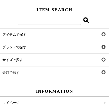
Facebook
ITEM SEARCH
Twitter
Instagram
アイテムで探す
LINE＠
全アイテム
ブランドで探す
トップス
Carina Select
サイズで探す
アウター
Carina Outlet
SS
金額で探す
ワンピース
Rewde
S
～2,000円
INFORMATION
パンツ
M
2,001円～4,000円
マイページ
スカート
L
4,001円～6,000円