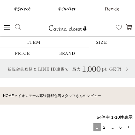
HOME
イオンモール幕張新都心店スタッフさんのレビュー
54
件中
1
-
10
件表示
1
2
…
6