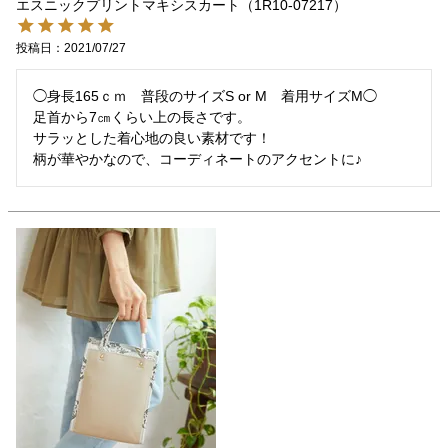
エスニックプリントマキシスカート（1R10-07217）
投稿日
2021/07/27
◯身長165ｃｍ　普段のサイズS or M　着用サイズM◯

足首から7㎝くらい上の長さです。

サラッとした着心地の良い素材です！

柄が華やかなので、コーディネートのアクセントに♪