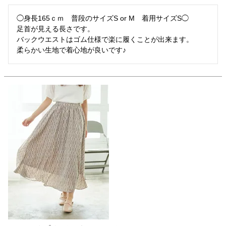
◯身長165ｃｍ　普段のサイズS or M　着用サイズS◯

足首が見える長さです。

バックウエストはゴム仕様で楽に履くことが出来ます。

柔らかい生地で着心地が良いです♪