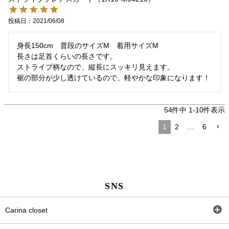
投稿日
2021/06/08
身長150cm　普段のサイズM　着用サイズM

長さは足首くらいの長さです。

ストライプ柄なので、縦長にスッキリ見えます。

裾の部分が少し透けているので、軽やかな印象になります！
54
件中
1
-
10
件表示
1
2
…
6
SNS
Carina closet