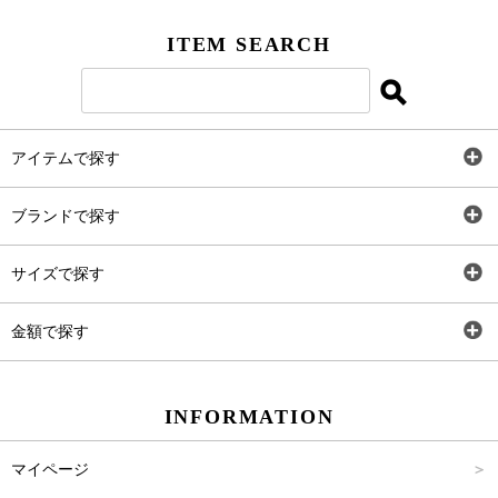
Facebook
ITEM SEARCH
Twitter
Instagram
アイテムで探す
LINE＠
全アイテム
ブランドで探す
トップス
Carina Select
サイズで探す
アウター
Carina Outlet
SS
金額で探す
ワンピース
Rewde
S
～2,000円
INFORMATION
パンツ
M
2,001円～4,000円
マイページ
スカート
L
4,001円～6,000円