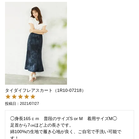
タイダイフレアスカート（1R10-07218）
投稿日
2021/07/27
◯身長165ｃｍ　普段のサイズS or M　着用サイズM◯

足首から7㎝ほど上の長さです。

綿100%の生地で履き心地が良く、ご自宅で手洗い可能で
す！
